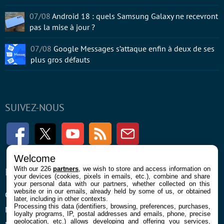
07/08
Android 18 : quels Samsung Galaxy ne recevront
pas la mise à jour ?
07/08
Google Messages s’attaque enfin à deux de ses
plus gros défauts
SUIVEZ-NOUS
Facebook
Twitter
Youtube
RSS
Newsletter
Welcome
With our 226
partners
, we wish to store and access information on
ENTREPRISE
À PROPOS
your devices (cookies, pixels in emails, etc.), combine and share
your personal data with our partners, whether collected on this
website or in our emails, already held by some of us, or obtained
Confidentialité et Cookies
Contact
later, including in other contexts.
Processing this data (identifiers, browsing, preferences, purchases,
Mentions légales et CGU
loyalty programs, IP, postal addresses and emails, phone, precise
geolocation, etc.) allows developing and offering you services,