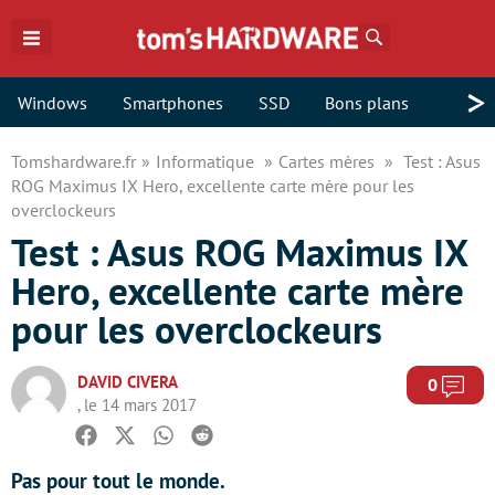
Rechercher
>
Windows
Smartphones
SSD
Bons plans
Tomshardware.fr
Informatique
Cartes mères
Test : Asus
ROG Maximus IX Hero, excellente carte mère pour les
overclockeurs
Test : Asus ROG Maximus IX
Hero, excellente carte mère
pour les overclockeurs
DAVID CIVERA
Com
0
, le 14 mars 2017
Facebook
Twitter
Whatsapp
Reddit
Pas pour tout le monde.