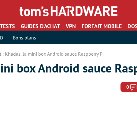
TESTS
GUIDES D’ACHAT
VPN
FORFAIT MOBILE
DOS
SD
Bons plans
t : Khadas, la mini box Android sauce Raspberry Pi
mini box Android sauce Ras
0