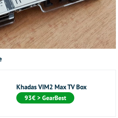
e
Khadas VIM2 Max TV Box
93€ > GearBest