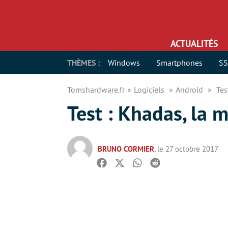
ACTUALITÉS
THÈMES :
Windows
Smartphones
S
Tomshardware.fr
Logiciels
Android
Tes
Test : Khadas, la 
BRUNO CORMIER
, le 27 octobre 2017
Facebook
Twitter
Whatsapp
Reddit