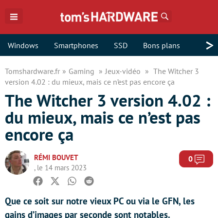
Rechercher
>
Windows
Smartphones
SSD
Bons plans
Tomshardware.fr
Gaming
Jeux-vidéo
The Witcher 3
version 4.02 : du mieux, mais ce n’est pas encore ça
The Witcher 3 version 4.02 :
du mieux, mais ce n’est pas
encore ça
RÉMI BOUVET
Com
0
, le 14 mars 2023
Facebook
Twitter
Whatsapp
Reddit
Que ce soit sur notre vieux PC ou via le GFN, les
gains d’images par seconde sont notables.