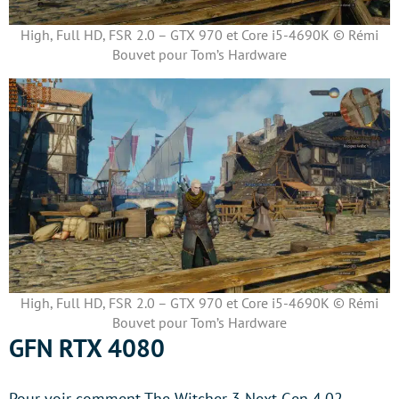
High, Full HD, FSR 2.0 – GTX 970 et Core i5-4690K © Rémi
Bouvet pour Tom’s Hardware
High, Full HD, FSR 2.0 – GTX 970 et Core i5-4690K © Rémi
Bouvet pour Tom’s Hardware
GFN RTX 4080
Pour voir comment The Witcher 3 Next Gen 4.02