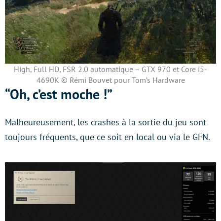
High, Full HD, FSR 2.0 automatique – GTX 970 et Core i5-
4690K © Rémi Bouvet pour Tom’s Hardware
“Oh, c’est moche !”
Malheureusement, les crashes à la sortie du jeu sont
toujours fréquents, que ce soit en local ou via le GFN.