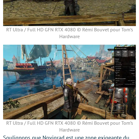
RT Ultra / Full HD GFN RTX 4080 © Rémi Bouvet pour Tom’s
Hardware
RT Ultra / Full HD GFN RTX 4080 © Rémi Bouvet pour Tom’s
Hardware
Soulignons que Novigrad est une zone exigeante du