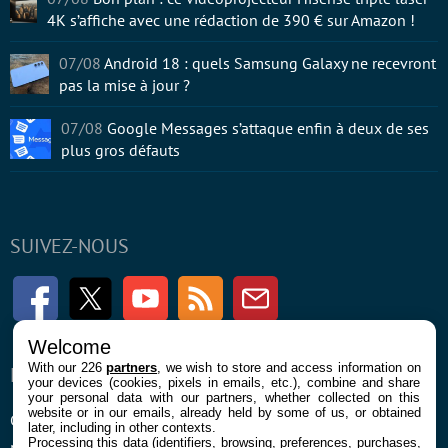
4K s’affiche avec une rédaction de 390 € sur Amazon !
07/08
Android 18 : quels Samsung Galaxy ne recevront
pas la mise à jour ?
07/08
Google Messages s’attaque enfin à deux de ses
plus gros défauts
SUIVEZ-NOUS
Facebook
Twitter
Youtube
RSS
Newsletter
Welcome
With our 226
partners
, we wish to store and access information on
ENTREPRISE
À PROPOS
your devices (cookies, pixels in emails, etc.), combine and share
your personal data with our partners, whether collected on this
website or in our emails, already held by some of us, or obtained
Confidentialité et Cookies
Contact
later, including in other contexts.
Processing this data (identifiers, browsing, preferences, purchases,