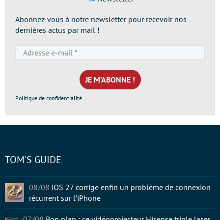
Abonnez-vous à notre newsletter pour recevoir nos
dernières actus par mail !
Adresse
e-
mail
*
Politique de confidentialité
TOM'S GUIDE
08/08
iOS 27 corrige enfin un problème de connexion
récurrent sur l’iPhone
07/08
Bon plan : ce vidéoprojecteur Hisense triple laser