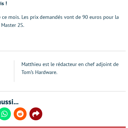
is !
e ce mois. Les prix demandés vont de 90 euros pour la
 Master 2S.
Matthieu est le rédacteur en chef adjoint de
Tom’s Hardware.
ussi...
din
Whatsapp
Reddit
Share