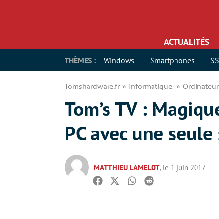
ACTUALITÉS
THÈMES :
Windows
Smartphones
S
Tomshardware.fr
Informatique
Ordinateu
Tom’s TV : Magique
PC avec une seule 
MATTHIEU LAMELOT
, le 1 juin 2017
Facebook
Twitter
Whatsapp
Reddit