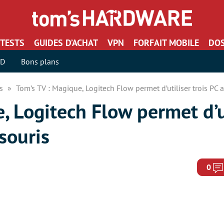
TESTS
GUIDES D’ACHAT
VPN
FORFAIT MOBILE
DOS
SD
Bons plans
rs
Tom’s TV : Magique, Logitech Flow permet d’utiliser trois PC 
, Logitech Flow permet d’ut
souris
0