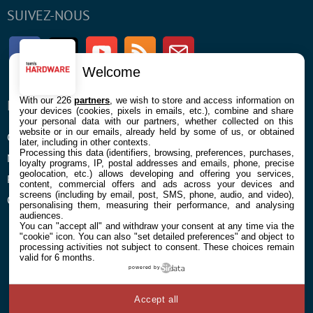
SUIVEZ-NOUS
Facebook
Twitter
Youtube
RSS
Newsletter
Welcome
With our 226
partners
, we wish to store and access information on
ENTREPRISE
À PROPOS
your devices (cookies, pixels in emails, etc.), combine and share
your personal data with our partners, whether collected on this
website or in our emails, already held by some of us, or obtained
Confidentialité et Cookies
Contact
later, including in other contexts.
Processing this data (identifiers, browsing, preferences, purchases,
Mentions légales et CGU
loyalty programs, IP, postal addresses and emails, phone, precise
geolocation, etc.) allows developing and offering you services,
Préférences Cookies
content, commercial offers and ads across your devices and
screens (including by email, post, SMS, phone, audio, and video),
Qui sommes nous
personalising them, measuring their performance, and analysing
audiences.
You can "accept all" and withdraw your consent at any time via the
"cookie" icon
. You can also "set detailed preferences" and object to
processing activities not subject to consent. These choices remain
valid for 6 months.
powered by
© 2026 Galaxie Media Tous droits réservés
Accept all