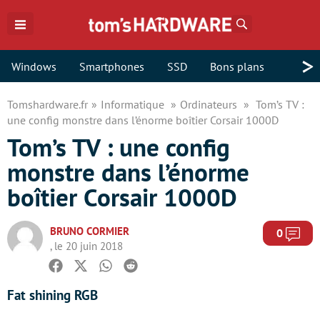
Rechercher
>
Windows
Smartphones
SSD
Bons plans
Tomshardware.fr
Informatique
Ordinateurs
Tom’s TV :
une config monstre dans l’énorme boîtier Corsair 1000D
Tom’s TV : une config
monstre dans l’énorme
boîtier Corsair 1000D
BRUNO CORMIER
Com
0
, le 20 juin 2018
Facebook
Twitter
Whatsapp
Reddit
Fat shining RGB