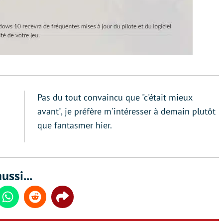
Pas du tout convaincu que "c'était mieux
avant", je préfère m'intéresser à demain plutôt
que fantasmer hier.
ussi...
din
Whatsapp
Reddit
Share