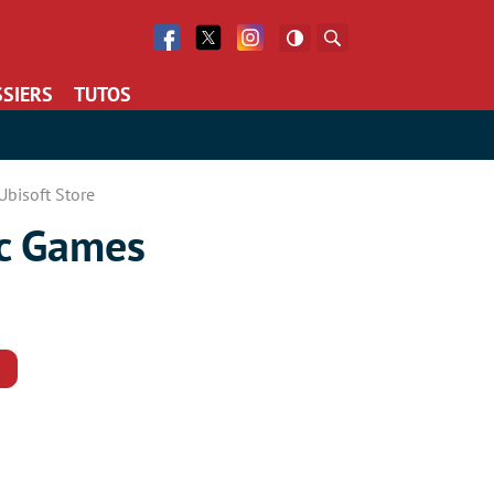
Facebook
Twitter
Facebook
Rechercher
SIERS
TUTOS
Ubisoft Store
ic Games
Commentaires