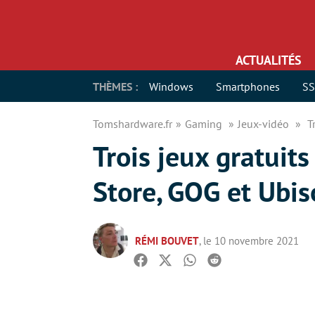
ACTUALITÉS
THÈMES :
Windows
Smartphones
S
Tomshardware.fr
Gaming
Jeux-vidéo
T
Trois jeux gratuits
Store, GOG et Ubis
RÉMI BOUVET
, le 10 novembre 2021
Facebook
Twitter
Whatsapp
Reddit