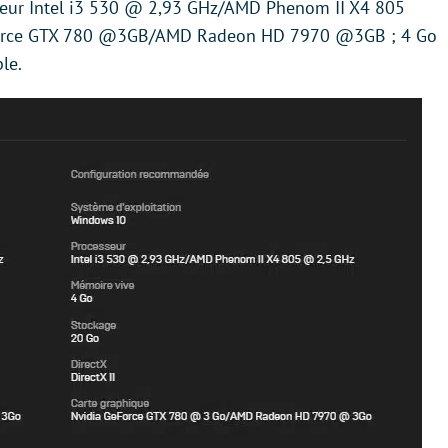
seur Intel i3 530 @ 2,93 GHz/AMD Phenom II X4 805
eforce GTX 780 @3GB/AMD Radeon HD 7970 @3GB ; 4 Go
le.