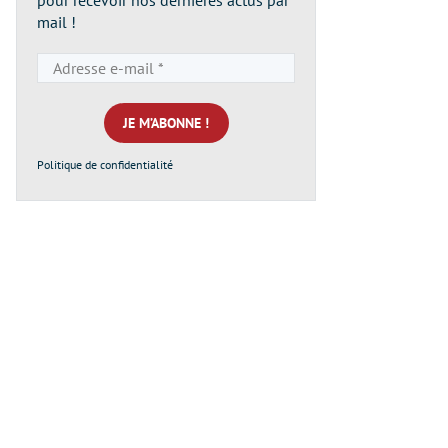
pour recevoir nos dernières actus par
mail !
Adresse
e-
mail
*
Politique de confidentialité