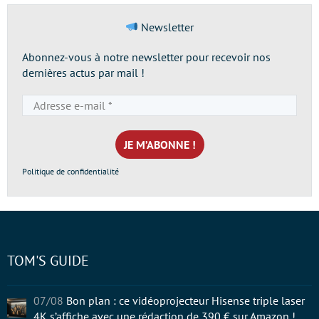
Newsletter
Abonnez-vous à notre newsletter pour recevoir nos
dernières actus par mail !
Adresse
e-
mail
*
Politique de confidentialité
TOM'S GUIDE
07/08
Bon plan : ce vidéoprojecteur Hisense triple laser
4K s’affiche avec une rédaction de 390 € sur Amazon !