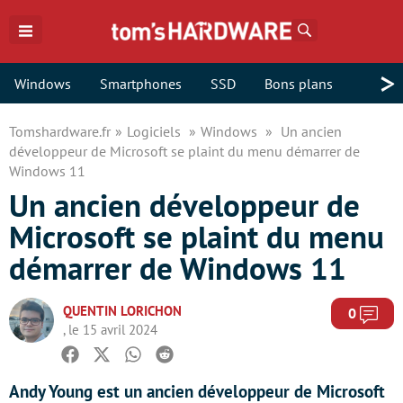
Rechercher
>
Windows
Smartphones
SSD
Bons plans
Tomshardware.fr
Logiciels
Windows
Un ancien
développeur de Microsoft se plaint du menu démarrer de
Windows 11
Un ancien développeur de
Microsoft se plaint du menu
démarrer de Windows 11
QUENTIN LORICHON
Com
0
, le 15 avril 2024
Facebook
Twitter
Whatsapp
Reddit
Andy Young est un ancien développeur de Microsoft