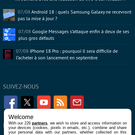
07/08
Android 18 : quels Samsung Galaxy ne recevront
pas la mise à jour ?
07/08
Google Messages s’attaque enfin à deux de ses
plus gros défauts
07/08
iPhone 18 Pro : pourquoi il sera difficile de
l’acheter à son lancement en septembre
SUIVEZ-NOUS
Facebook
Twitter
Youtube
RSS
Newsletter
Welcome
With our 226
partners
, we wish to store and access information on
ENTREPRISE
À PROPOS
your devices (cookies, pixels in emails, etc.), combine and share
your personal data with our partners, whether collected on this