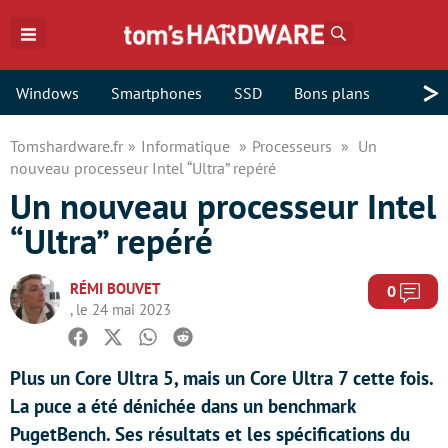
Rechercher
>
Windows
Smartphones
SSD
Bons plans
Tomshardware.fr
Informatique
Processeurs
Un
nouveau processeur Intel “Ultra” repéré
Un nouveau processeur Intel
“Ultra” repéré
RÉMI BOUVET
Com
0
, le 24 mai 2023
Facebook
Twitter
Whatsapp
Reddit
Plus un Core Ultra 5, mais un Core Ultra 7 cette fois.
La puce a été dénichée dans un benchmark
PugetBench. Ses résultats et les spécifications du