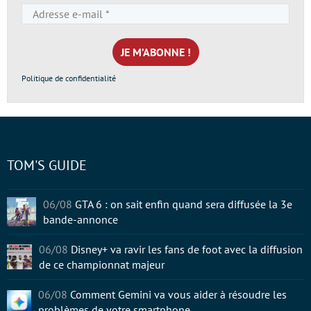
Adresse
e-
mail
*
Politique de confidentialité
TOM'S GUIDE
06/08
GTA 6 : on sait enfin quand sera diffusée la 3e
bande-annonce
06/08
Disney+ va ravir les fans de foot avec la diffusion
de ce championnat majeur
06/08
Comment Gemini va vous aider à résoudre les
problèmes de votre smartphone