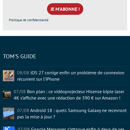
mail
*
Politique de confidentialité
TOM'S GUIDE
08/08
iOS 27 corrige enfin un problème de connexion
récurrent sur l’iPhone
07/08
Bon plan : ce vidéoprojecteur Hisense triple laser
4K s’affiche avec une rédaction de 390 € sur Amazon !
07/08
Android 18 : quels Samsung Galaxy ne recevront
pas la mise à jour ?
07/08
Google Messages s’attaque enfin à deux de ses