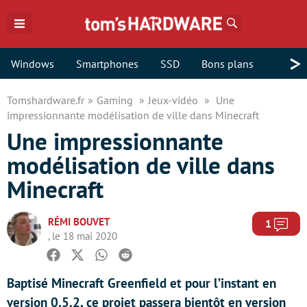
Rechercher
>
Windows
Smartphones
SSD
Bons plans
Tomshardware.fr
Gaming
Jeux-vidéo
Une
impressionnante modélisation de ville dans Minecraft
Une impressionnante
modélisation de ville dans
Minecraft
RÉMI BOUVET
Com
1
, le 18 mai 2020
Facebook
Twitter
Whatsapp
Reddit
Baptisé Minecraft Greenfield et pour l’instant en
version 0.5.2, ce projet passera bientôt en version