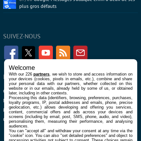
plus gros défauts
SUIVEZ-NOUS
Facebook
Twitter
Youtube
RSS
Newsletter
Welcome
With our 226
partners
, we wish to store and access information on
ENTREPRISE
À PROPOS
your devices (cookies, pixels in emails, etc.), combine and share
your personal data with our partners, whether collected on this
website or in our emails, already held by some of us, or obtained
Confidentialité et Cookies
Contact
later, including in other contexts.
Processing this data (identifiers, browsing, preferences, purchases,
Mentions légales et CGU
loyalty programs, IP, postal addresses and emails, phone, precise
geolocation, etc.) allows developing and offering you services,
Préférences Cookies
content, commercial offers and ads across your devices and
screens (including by email, post, SMS, phone, audio, and video),
Qui sommes nous
personalising them, measuring their performance, and analysing
audiences.
You can "accept all" and withdraw your consent at any time via the
"cookie" icon
. You can also "set detailed preferences" and object to
processing activities not subject to consent. These choices remain