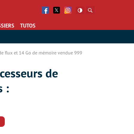
Facebook
Twitter
Facebook
Rechercher
SIERS
TUTOS
e flux et 14 Go de mémoire vendue 999
cesseurs de
 :
Commentaires