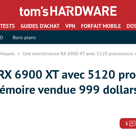
TESTS
GUIDES D’ACHAT
VPN
FORFAIT MOBILE
DOS
SD
Bons plans
aphiques
Une monstrueuse RX 6900 XT avec 5120 processeurs d
RX 6900 XT avec 5120 pro
mémoire vendue 999 dollars
1