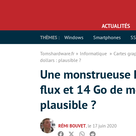
ACTUALITÉS
THÈMES :
Windows
Smartphones
S
Tomshardware.fr
Informatique
Cartes gr
dollars : plausible ?
Une monstrueuse 
flux et 14 Go de 
plausible ?
RÉMI BOUVET
, le 17 juin 2020