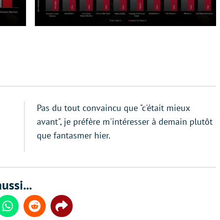
Pas du tout convaincu que "c'était mieux
avant", je préfère m'intéresser à demain plutôt
que fantasmer hier.
ussi...
din
Whatsapp
Reddit
Share