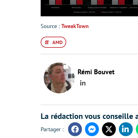
Source :
TweakTown
AMD
Rémi Bouvet
LinkedIn
La rédaction vous conseille a
Facebook
Messenger
Twitter
Linke