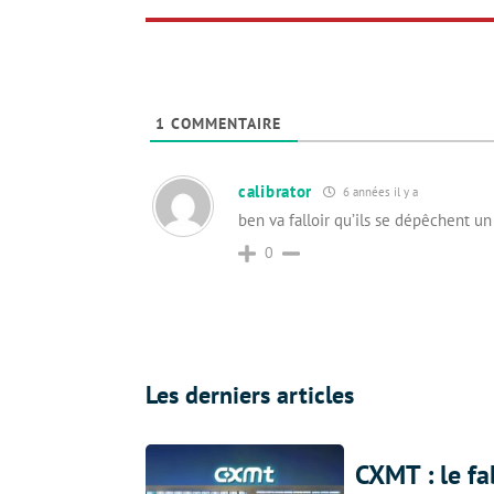
1
COMMENTAIRE
calibrator
6 années il y a
ben va falloir qu’ils se dépêchent un
0
Les derniers articles
CXMT : le f