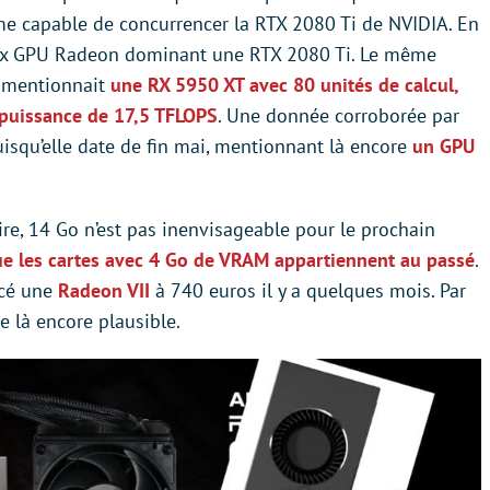
mme capable de concurrencer la RTX 2080 Ti de NVIDIA. En
ieux GPU Radeon dominant une RTX 2080 Ti. Le même
C mentionnait
une RX 5950 XT avec 80 unités de calcul,
 puissance de 17,5 TFLOPS
. Une donnée corroborée par
puisqu’elle date de fin mai, mentionnant là encore
un GPU
re, 14 Go n’est pas inenvisageable pour le prochain
ue les cartes avec 4 Go de VRAM appartiennent au passé
.
ncé une
Radeon VII
à 740 euros il y a quelques mois. Par
e là encore plausible.