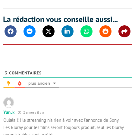
La rédaction vous conseille aussi...
Facebook
Messenger
Twitter
Linkedin
Whatsapp
Reddit
Shar
3
COMMENTAIRES
plus ancien
Yan.k
2 années il y a
Oulala !!! le streaming n’a rien à voir avec l’annonce de Sony.
Les Bluray pour les films seront toujours produit, seul les bluray
enregistrables sont arrêtés.