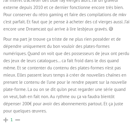
J’ai intérêt d’acheter des blue ray vierges alors. J’ai un graveur
externe depuis 2010 et ce dernier fonctionne encore très bien.
Pour conserver du rétro gaming et faire des compilations de mkv
c’est parfait. Et faut que je pense à acheter des cd vierges aussi. J’ai
encore une Dreamcast qui arrive à lire lesbjeux gravés. 😅
Pour ma part je trouve ça triste de ne plus rien posséder et de
dépendre uniquement du bon vouloir des plates-formes
numériques. Quand on voit que des possesseurs de jeux ont perdu
des jeux de leurs catalogues… ca fait froid dans le dos quand
même. Et se contenter du contenu des plates-formes n’est pas
mieux. Elles passent leurs temps à créer de nouvelles chaînes en
prenant le contenu de l’une pour le rendre payant sur la nouvelle
plate-forme. La ou on se dit qu’on peut regarder une série quand
on veut, bah en fait non. Au rythme ou ça va faudra bientôt
dépenser 200€ pour avoir des abonnements partout. Et ça juste
pour quelques œuvres.
1