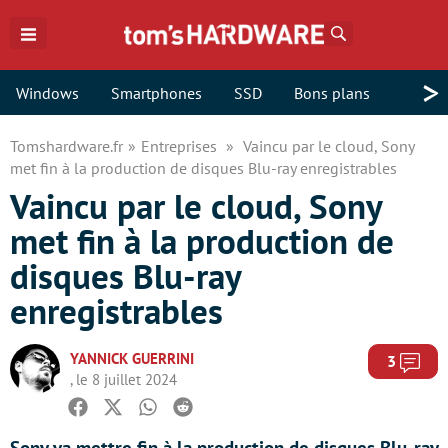
Rechercher
>
Windows
Smartphones
SSD
Bons plans
Tomshardware.fr
Entreprises
Vaincu par le cloud, Sony
met fin à la production de disques Blu-ray enregistrables
Vaincu par le cloud, Sony
met fin à la production de
disques Blu-ray
enregistrables
YANNICK GUERRINI
Com
3
, le 8 juillet 2024
Facebook
Twitter
Whatsapp
Reddit