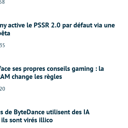
:58
ny active le PSSR 2.0 par défaut via une
bêta
:35
face ses propres conseils gaming : la
RAM change les règles
:20
 de ByteDance utilisent des IA
ils sont virés illico