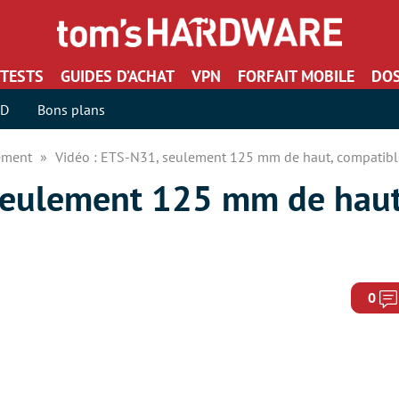
TESTS
GUIDES D’ACHAT
VPN
FORFAIT MOBILE
DOS
SD
Bons plans
sement
Vidéo : ETS-N31, seulement 125 mm de haut, compatib
seulement 125 mm de haut
0