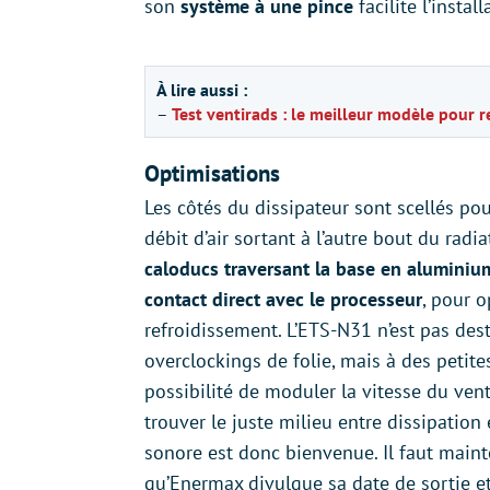
son
système à une pince
facilite l’instal
À lire aussi :
–
Test ventirads : le meilleur modèle pour r
Optimisations
Les côtés du dissipateur sont scellés pou
débit d’air sortant à l’autre bout du radia
caloducs traversant la base en aluminiu
contact direct avec le processeur
, pour 
refroidissement. L’ETS-N31 n’est pas des
overclockings de folie, mais à des petit
possibilité de moduler la vitesse du vent
trouver le juste milieu entre dissipation
sonore est donc bienvenue. Il faut main
qu’Enermax divulgue sa date de sortie et