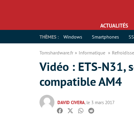
ACTUALITÉS
THÈMES :
Windows
Smartphones
S
Tomshardware.fr
Informatique
Refroidis
Vidéo : ETS-N31, 
compatible AM4
DAVID CIVERA
, le 3 mars 2017
Facebook
Twitter
Whatsapp
Reddit