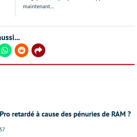
maintenant…
ussi...
din
Whatsapp
Reddit
Share
Pro retardé à cause des pénuries de RAM ?
:37