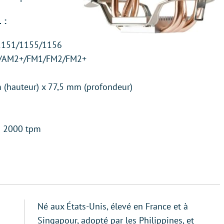
 :
/1151/1155/1156
2/AM2+/FM1/FM2/FM2+
 (hauteur) x 77,5 mm (profondeur)
 à 2000 tpm
Né aux États-Unis, élevé en France et à
Singapour, adopté par les Philippines, et