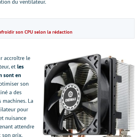
lation du ventilateur.
efroidir son CPU selon la rédaction
r accroître le
teur, et
les
m sont en
optimiser son
tiné a des
es machines. La
ilateur pour
 et nuisance
tenant attendre
 son prix.