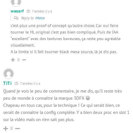
wazarf
7 années il y a
Reply to
Marco
c’est plus une proof of concept qu’autre chose. Car oui faire
tourner le HL original c’est pas bien compliqué. Puis de l’AA
“excellent” avec des textures baveuses, ça reste peu agréable
visuellement.
A la limite si il fait tourner black mesa source, là je dis pas.
0
TiTi
7 années il y a
Quand je vois le peu de commentaire, je me dis, qu’il reste très
peu de monde à connaitre la marque 3DFX 😀
Chapeau en tous cas, pour la technique ! Ce qui serait bien, ce
serait de connaitre la config complète. Y a bien deux proc en slot 1
sur la vidéo mais on n’en sait pas plus.
0