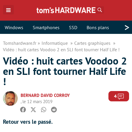
Rechercher
>
Windows
Smartphones
SSD
Bons plans
Tomshardware.fr
Informatique
Cartes graphiques
Vidéo : huit cartes Voodoo 2 en SLI font tourner Half Life !
Vidéo : huit cartes Voodoo 2
en SLI font tourner Half Life
!
BERNARD DAVID CORROY
Com
4
, le 12 mars 2019
Facebook
Twitter
Whatsapp
Reddit
Retour vers le passé.