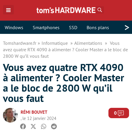
Rechercher
>
Windows
Smartphones
SSD
Bons plans
Tomshardware.fr
Informatique
Alimentations
Vous
avez quatre RTX 4090 à alimenter ? Cooler Master a le bloc de
2800 W qu’il vous faut
Vous avez quatre RTX 4090
à alimenter ? Cooler Master
a le bloc de 2800 W qu’il
vous faut
RÉMI BOUVET
Com
0
, le 12 janvier 2024
Facebook
Twitter
Whatsapp
Reddit