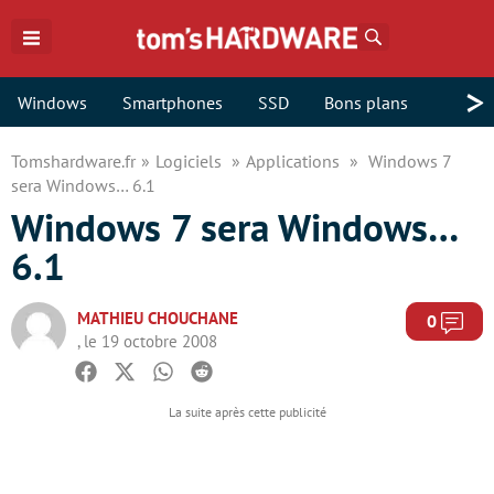
Rechercher
>
Windows
Smartphones
SSD
Bons plans
Tomshardware.fr
Logiciels
Applications
Windows 7
sera Windows… 6.1
Windows 7 sera Windows…
6.1
MATHIEU CHOUCHANE
Com
0
, le 19 octobre 2008
Facebook
Twitter
Whatsapp
Reddit