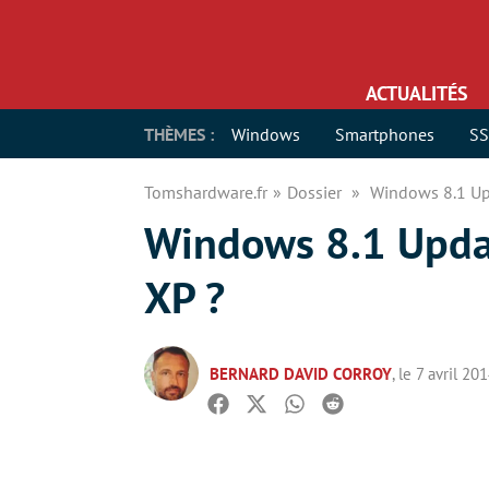
ACTUALITÉS
THÈMES :
Windows
Smartphones
S
Tomshardware.fr
Dossier
Windows 8.1 Upd
Windows 8.1 Updat
XP ?
BERNARD DAVID CORROY
, le 7 avril 20
Facebook
Twitter
Whatsapp
Reddit