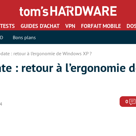
TESTS
GUIDES D’ACHAT
VPN
FORFAIT MOBILE
DOS
SD
Bons plans
ate : retour à l’ergonomie de Windows XP ?
e : retour à l’ergonomie
0
14