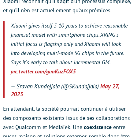
Xiaomi reconnaît qu’il s’agit d’un processus complexe,
et qu’il n’en est actuellement qu’aux prémices.
Xiaomi gives itself 5-10 years to achieve reasonable
financial model with smartphone chips. XRING's
initial focus is flagship only and Xiaomi will look
into developing multi-mode 5G chips in the future.
Says it's early to talk about incremental GM.
pic.twitter.com/gimKuzFOX5
— Sravan Kundojjala (@SKundojjala)
May 27,
2025
En attendant, la société pourrait continuer à utiliser
des composants existants issus de ses collaborations
avec Qualcomm et MediaTek. Une
coexistence
entre
puces maison et solutions externes semble donc être