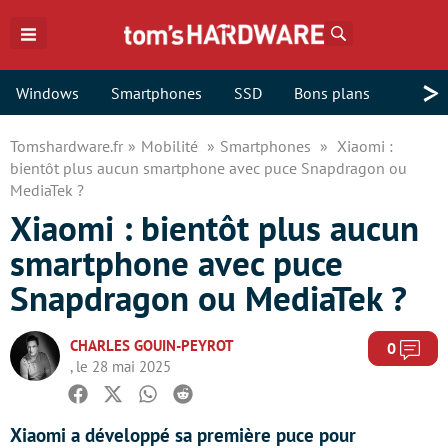
Rechercher
>
Windows
Smartphones
SSD
Bons plans
Tomshardware.fr
Mobilité
Smartphones
Xiaomi :
bientôt plus aucun smartphone avec puce Snapdragon ou
MediaTek ?
Xiaomi : bientôt plus aucun
smartphone avec puce
Snapdragon ou MediaTek ?
CHARLES GOUIN-PEYROT
Com
0
, le 28 mai 2025
Facebook
Twitter
Whatsapp
Reddit
Xiaomi a développé sa première puce pour