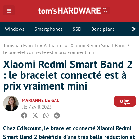
Rechercher
>
Windows
Smartphones
SSD
Bons plans
Tomshardware.fr
Actualité
Xiaomi Redmi Smart Band 2 :
le bracelet connecté est à prix vraiment mini
Xiaomi Redmi Smart Band 2
: le bracelet connecté est à
prix vraiment mini
MARIANNE LE GAL
Com
0
, le 7 avril 2023
Facebook
Twitter
Whatsapp
Reddit
Chez Cdiscount, le bracelet connecté Xiaomi Redmi
Smart Band 2 bénéficie d’une très belle réduction et