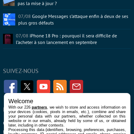
pas la mise à jour ?
07/08
Google Messages s’attaque enfin à deux de ses
plus gros défauts
07/08
iPhone 18 Pro : pourquoi il sera difficile de
l’acheter à son lancement en septembre
SUIVEZ-NOUS
Facebook
Twitter
Youtube
RSS
Newsletter
Welcome
With our 226
partners
, we wish to store and access information on
ENTREPRISE
À PROPOS
your devices (cookies, pixels in emails, etc.), combine and share
your personal data with our partners, whether collected on this
website or in our emails, already held by some of us, or obtained
Confidentialité et Cookies
Contact
later, including in other contexts.
Processing this data (identifiers, browsing, preferences, purchases,
Mentions légales et CGU