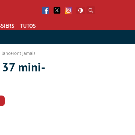
Facebook
Twitter
Facebook
Rechercher
SIERS
TUTOS
 lanceront jamais
 37 mini-
Commentaires