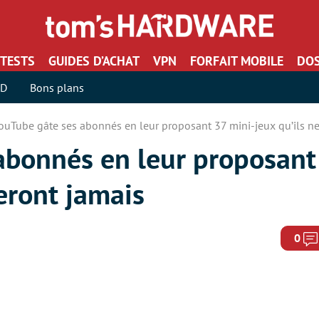
TESTS
GUIDES D’ACHAT
VPN
FORFAIT MOBILE
DOS
SD
Bons plans
ouTube gâte ses abonnés en leur proposant 37 mini-jeux qu’ils ne
abonnés en leur proposant
ceront jamais
0