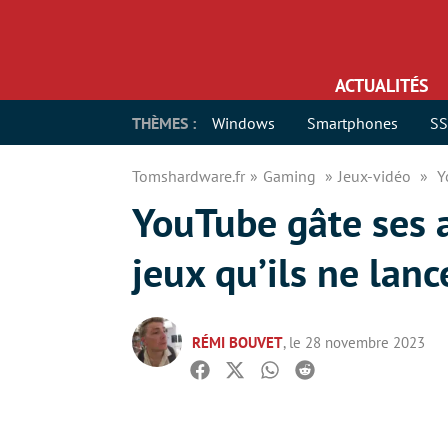
ACTUALITÉS
THÈMES :
Windows
Smartphones
S
Tomshardware.fr
Gaming
Jeux-vidéo
Y
YouTube gâte ses 
jeux qu’ils ne lan
RÉMI BOUVET
, le 28 novembre 2023
Facebook
Twitter
Whatsapp
Reddit