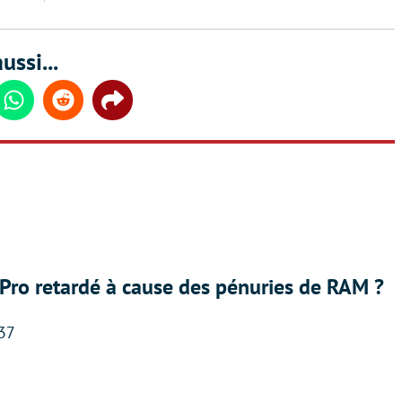
ussi...
din
Whatsapp
Reddit
Share
Pro retardé à cause des pénuries de RAM ?
:37