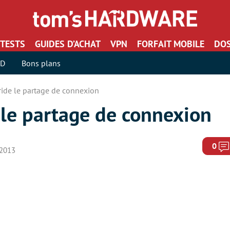
TESTS
GUIDES D’ACHAT
VPN
FORFAIT MOBILE
DOS
SD
Bons plans
bride le partage de connexion
e le partage de connexion
0
 2013