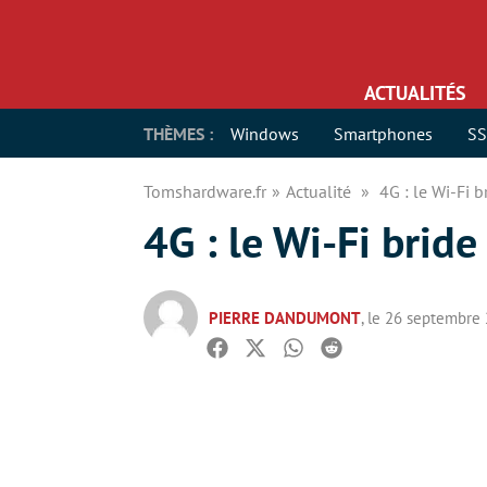
ACTUALITÉS
THÈMES :
Windows
Smartphones
S
Tomshardware.fr
Actualité
4G : le Wi-Fi 
4G : le Wi-Fi brid
PIERRE DANDUMONT
, le 26 septembre
Facebook
Twitter
Whatsapp
Reddit