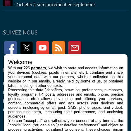
l’acheter à son lancement en septembre
SUIVEZ-NOUS
Facebook
Twitter
Youtube
RSS
Newsletter
Welcome
With our 226
partners
, we wish to store and access information on
ENTREPRISE
À PROPOS
your devices (cookies, pixels in emails, etc.), combine and share
your personal data with our partners, whether collected on this
website or in our emails, already held by some of us, or obtained
Confidentialité et Cookies
Contact
later, including in other contexts.
Processing this data (identifiers, browsing, preferences, purchases,
Mentions légales et CGU
loyalty programs, IP, postal addresses and emails, phone, precise
geolocation, etc.) allows developing and offering you services,
Préférences Cookies
content, commercial offers and ads across your devices and
screens (including by email, post, SMS, phone, audio, and video),
Qui sommes nous
personalising them, measuring their performance, and analysing
audiences.
You can "accept all" and withdraw your consent at any time via the
"cookie" icon
. You can also "set detailed preferences" and object to
processing activities not subject to consent. These choices remain