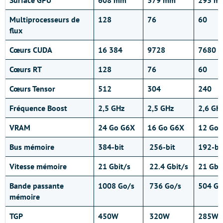
Surface GPU
608 mm²
379 mm²
295 m
Multiprocesseurs de
128
76
60
flux
Cœurs
CUDA
16 384
9728
7680
Cœurs
RT
128
76
60
Cœurs
Tensor
512
304
240
Fréquence Boost
2,5 GHz
2,5 GHz
2,6 GH
VRAM
24 Go G6X
16 Go G6X
12 Go 
Bus mémoire
384-bit
256-bit
192-bi
Vitesse mémoire
21 Gbit/s
22.4 Gbit/s
21 Gb
i
Bande passante
1008 Go/s
736 Go/s
504 Go
mémoire
TGP
450W
320W
285W