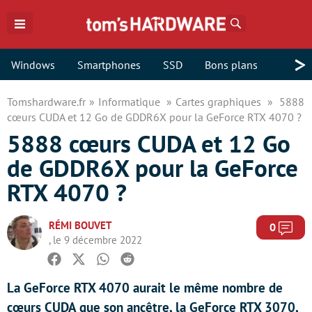
Rechercher
>
Windows
Smartphones
SSD
Bons plans
Tomshardware.fr
Informatique
Cartes graphiques
5888
cœurs CUDA et 12 Go de GDDR6X pour la GeForce RTX 4070 ?
5888 cœurs CUDA et 12 Go
de GDDR6X pour la GeForce
RTX 4070 ?
RÉMI BOUVET
Com
0
, le 9 décembre 2022
Facebook
Twitter
Whatsapp
Reddit
La GeForce RTX 4070 aurait le même nombre de
cœurs CUDA que son ancêtre, la GeForce RTX 3070,