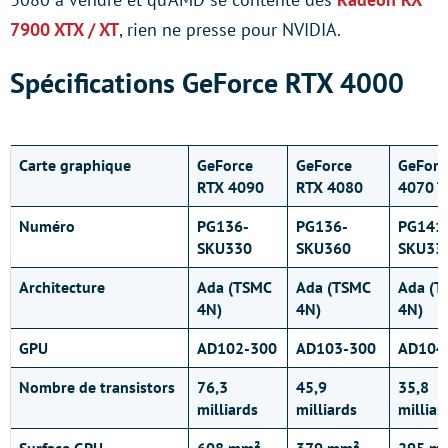
7900 XTX / XT
, rien ne presse pour NVIDIA.
Spécifications GeForce RTX 4000
Carte graphique
GeForce
GeForce
GeForc
RTX 4090
RTX 4080
4070 T
Numéro
PG136-
PG136-
PG141
SKU330
SKU360
SKU33
Architecture
Ada (TSMC
Ada (TSMC
Ada (T
4N)
4N)
4N)
GPU
AD102-300
AD103-300
AD104
Nombre de transistors
76,3
45,9
35
,8
milliards
milliards
milliar