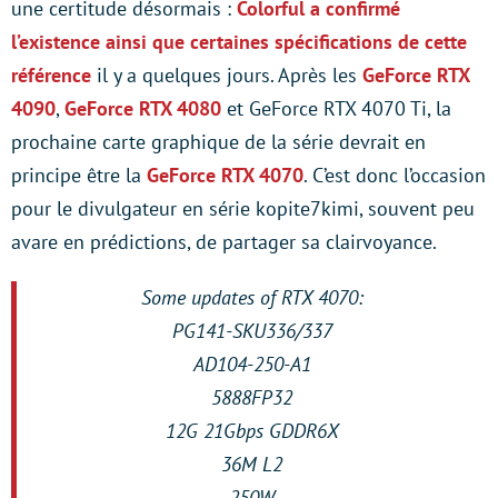
une certitude désormais :
Colorful a confirmé
l’existence ainsi que certaines spécifications de cette
référence
il y a quelques jours. Après les
GeForce RTX
4090
,
GeForce RTX 4080
et GeForce RTX 4070 Ti, la
prochaine carte graphique de la série devrait en
principe être la
GeForce RTX 4070
. C’est donc l’occasion
pour le divulgateur en série kopite7kimi, souvent peu
avare en prédictions, de partager sa clairvoyance.
Some updates of RTX 4070:
PG141-SKU336/337
AD104-250-A1
5888FP32
12G 21Gbps GDDR6X
36M L2
250W