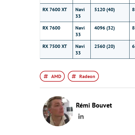
RX 7600 XT
Navi
5120 (40)
8
33
RX 7600
Navi
4096 (32)
8
33
RX 7500 XT
Navi
2560 (20)
6
33
AMD
Radeon
Rémi Bouvet
LinkedIn