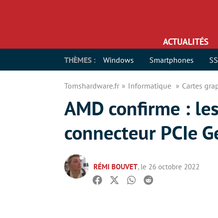
ACTUALITÉS
THÈMES :
Windows
Smartphones
S
Tomshardware.fr
Informatique
Cartes gr
AMD confirme : les
connecteur PCIe 
RÉMI BOUVET
, le 26 octobre 2022
Facebook
Twitter
Whatsapp
Reddit