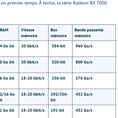
 un premier temps. À terme, la série Radeon RX 7000
VRAM
Vitesse
Bus
Bande passante
mémoire
mémoire
mémoire
4 Go G6
20 Gbit/s
384-bit
960 Go/s
0 Go G6
20 Gbit/s
320-bit
800 Go/s
6 Go G6
18-20 Gbit/s
256-bit
576 Go/s
2/16 Go
18-20 Gbit/s
192/256-
432 Go/s
6
bit
2 Go G6
18-20 Gbit/s
192-bit
432 Go/s