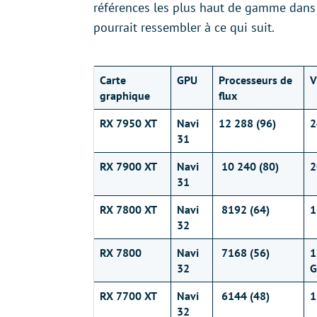
références les plus haut de gamme dans
pourrait ressembler à ce qui suit.
Carte
GPU
Processeurs de
graphique
flux
RX 7950 XT
Navi
12 288 (96)
2
31
RX 7900 XT
Navi
10 240 (80)
2
31
RX 7800 XT
Navi
8192 (64)
1
32
RX 7800
Navi
7168 (56)
1
32
G
RX 7700 XT
Navi
6144 (48)
1
32