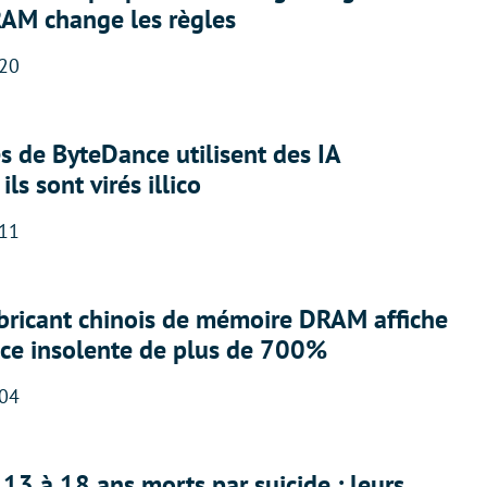
RAM change les règles
:20
 de ByteDance utilisent des IA
ils sont virés illico
:11
abricant chinois de mémoire DRAM affiche
nce insolente de plus de 700%
:04
13 à 18 ans morts par suicide : leurs