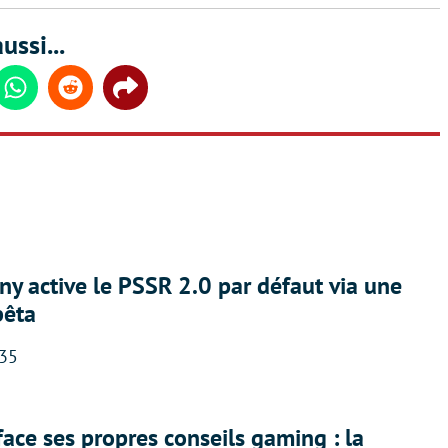
ussi...
din
Whatsapp
Reddit
Share
ny active le PSSR 2.0 par défaut via une
bêta
:35
face ses propres conseils gaming : la