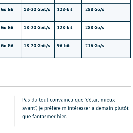
 Go G6
18-20 Gbit/s
128-bit
288 Go/s
 Go G6
18-20 Gbit/s
128-bit
288 Go/s
 Go G6
18-20 Gbit/s
96-bit
216 Go/s
Pas du tout convaincu que "c'était mieux
avant", je préfère m'intéresser à demain plutôt
que fantasmer hier.