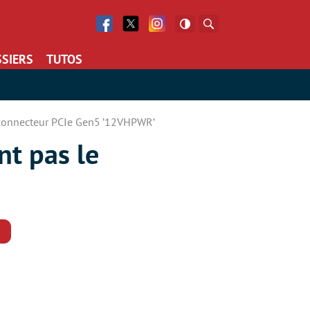
Facebook
Twitter
Facebook
Rechercher
SIERS
TUTOS
e connecteur PCIe Gen5 ’12VHPWR’
nt pas le
Commentaires