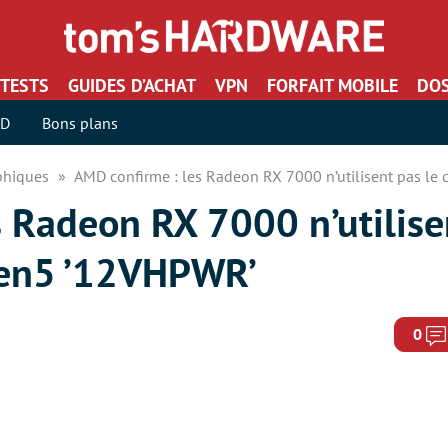
TESTS
GUIDES D’ACHAT
VPN
FORFAIT MOBILE
DOS
SD
Bons plans
aphiques
AMD confirme : les Radeon RX 7000 n’utilisent pas l
 Radeon RX 7000 n’utilise
Gen5 ’12VHPWR’
0