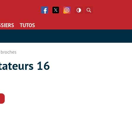
Facebook
Twitter
Facebook
Rechercher
SIERS
TUTOS
 broches
tateurs 16
Commentaires