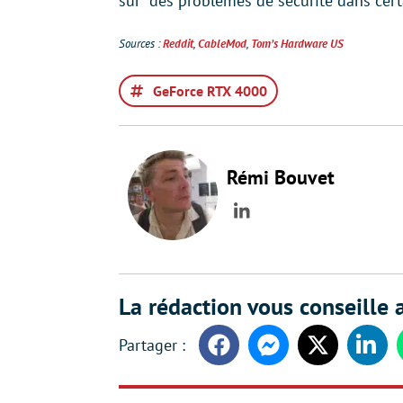
sur “des problèmes de sécurité dans cert
Sources :
Reddit
,
CableMod
,
Tom’s Hardware US
GeForce RTX 4000
Rémi Bouvet
LinkedIn
La rédaction vous conseille a
Facebook
Messenger
Twitter
Linke