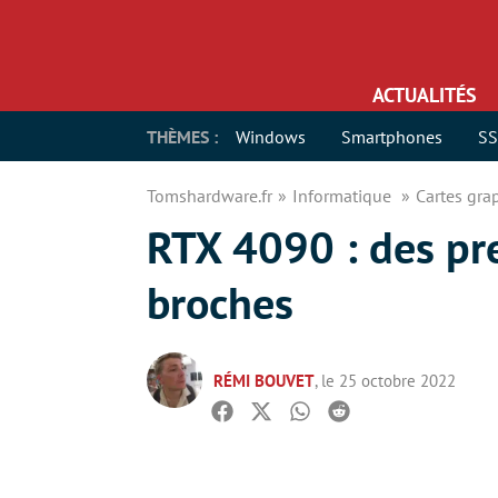
ACTUALITÉS
THÈMES :
Windows
Smartphones
S
Tomshardware.fr
Informatique
Cartes gr
RTX 4090 : des pr
broches
RÉMI BOUVET
, le 25 octobre 2022
Facebook
Twitter
Whatsapp
Reddit