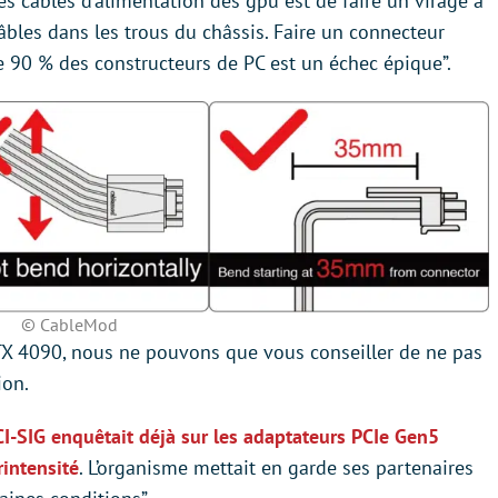
es câbles d’alimentation des gpu est de faire un virage à
 câbles dans les trous du châssis. Faire un connecteur
e 90 % des constructeurs de PC est un échec épique”.
© CableMod
RTX 4090, nous ne pouvons que vous conseiller de ne pas
ion.
CI-SIG enquêtait déjà sur les adaptateurs PCIe Gen5
intensité
. L’organisme mettait en garde ses partenaires