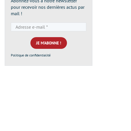
Abonnez-vous à notre newsletter
pour recevoir nos dernières actus par
mail !
Adresse
e-
mail
*
Politique de confidentialité