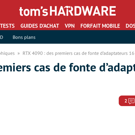
TESTS
GUIDES D’ACHAT
VPN
FORFAIT MOBILE
DOS
SD
Bons plans
aphiques
RTX 4090 : des premiers cas de fonte d’adaptateurs 16
emiers cas de fonte d’adap
2