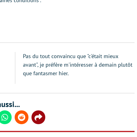
aines conditions”.
Pas du tout convaincu que "c'était mieux
avant", je préfère m'intéresser à demain plutôt
que fantasmer hier.
ussi...
din
Whatsapp
Reddit
Share