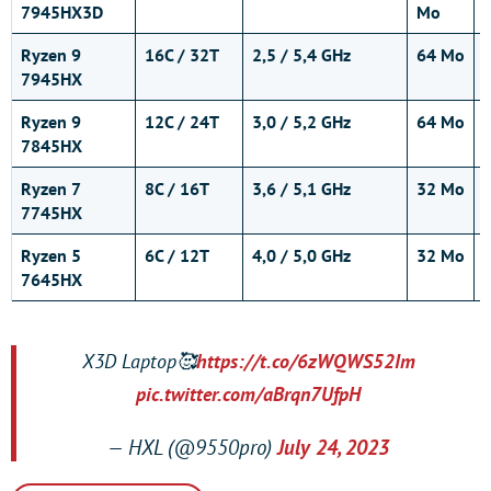
7945HX3D
Mo
Ryzen 9
16C / 32T
2,5 / 5,4 GHz
64 Mo
7945HX
Ryzen 9
12C / 24T
3,0 / 5,2 GHz
64 Mo
7845HX
Ryzen 7
8C / 16T
3,6 / 5,1 GHz
32 Mo
7745HX
Ryzen 5
6C / 12T
4,0 / 5,0 GHz
32 Mo
7645HX
X3D Laptop🥰
https://t.co/6zWQWS52Im
pic.twitter.com/aBrqn7UfpH
— HXL (@9550pro)
July 24, 2023