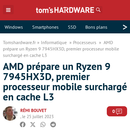
Rechercher
>
Windows
Smartphones
SSD
Bons plans
Tomshardware.fr
Informatique
Processeurs
AMD
prépare un Ryzen 9 7945HX3D, premier processeur mobile
surchargé en cache L3
AMD prépare un Ryzen 9
7945HX3D, premier
processeur mobile surchargé
en cache L3
RÉMI BOUVET
Com
0
, le 25 juillet 2023
Facebook
Twitter
Whatsapp
Reddit