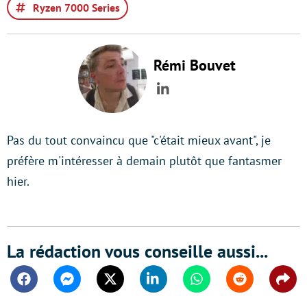
Ryzen 7000 Series
Rémi Bouvet
LinkedIn
Pas du tout convaincu que "c'était mieux avant", je
préfère m'intéresser à demain plutôt que fantasmer
hier.
La rédaction vous conseille aussi...
Facebook
Messenger
Twitter
Linkedin
Whatsapp
Reddit
Shar