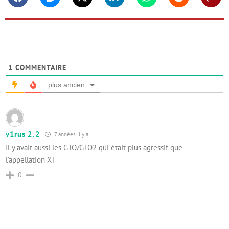
Facebook
Messenger
Twitter
Linkedin
Whatsapp
Reddit
Shar
1
COMMENTAIRE
plus ancien
v1rus 2.2
7 années il y a
Il y avait aussi les GTO/GTO2 qui était plus agressif que
l’appellation XT
0