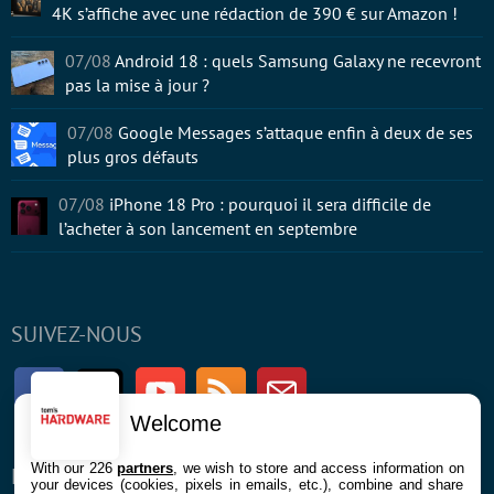
4K s’affiche avec une rédaction de 390 € sur Amazon !
07/08
Android 18 : quels Samsung Galaxy ne recevront
pas la mise à jour ?
07/08
Google Messages s’attaque enfin à deux de ses
plus gros défauts
07/08
iPhone 18 Pro : pourquoi il sera difficile de
l’acheter à son lancement en septembre
SUIVEZ-NOUS
Facebook
Twitter
Youtube
RSS
Newsletter
Welcome
With our 226
partners
, we wish to store and access information on
ENTREPRISE
À PROPOS
your devices (cookies, pixels in emails, etc.), combine and share