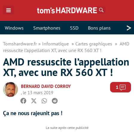
Rechercher
>
Windows
Smartphones
SSD
Bons plans
Tomshardware.fr
Informatique
Cartes graphiques
AMD
ressuscite l’appellation XT, avec une RX 560 XT !
AMD ressuscite l’appellation
XT, avec une RX 560 XT !
BERNARD DAVID CORROY
Com
1
, le 13 mars 2019
Facebook
Twitter
Whatsapp
Reddit
Ça ne nous rajeunit pas !