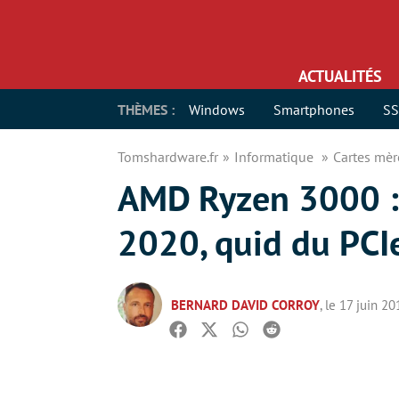
ACTUALITÉS
THÈMES :
Windows
Smartphones
S
Tomshardware.fr
Informatique
Cartes mè
AMD Ryzen 3000 : 
2020, quid du PCIe
BERNARD DAVID CORROY
, le 17 juin 2
Facebook
Twitter
Whatsapp
Reddit