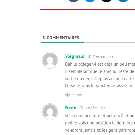
3
COMMENTAIRES
Yorgmald
7 années il y a
Bah le pciegen4 est deja un peu mor
Il semblerait que le am4 lui reste d
sortie du gen5. Deplus aucune cart
Perso je sens le gen4 mort assez tot.
0
frede
7 années il y a
si la nomenclature et pci-e 3.0 et n
moi je vois une position la dernière 
vendront jamais et les gens partiron