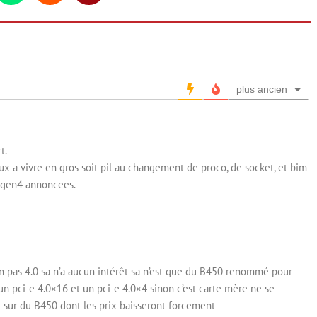
plus ancien
t.
eux a vivre en gros soit pil au changement de proco, de socket, et bim
e gen4 annoncees.
on pas 4.0 sa n’a aucun intérêt sa n’est que du B450 renommé pour
un pci-e 4.0×16 et un pci-e 4.0×4 sinon c’est carte mère ne se
t sur du B450 dont les prix baisseront forcement