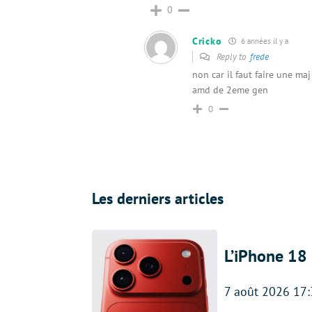
0
Cricko
6 années il y a
Reply to
frede
non car il faut faire une ma
amd de 2eme gen
0
Les derniers articles
L’iPhone 18 
7 août 2026 17