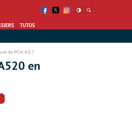
Facebook
Twitter
Facebook
Rechercher
SIERS
TUTOS
uid du PCIe 4.0 ?
 A520 en
Commentaires