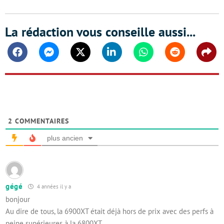
La rédaction vous conseille aussi...
Facebook
Messenger
Twitter
Linkedin
Whatsapp
Reddit
Shar
2
COMMENTAIRES
plus ancien
gégé
4 années il y a
bonjour
Au dire de tous, la 6900XT était déjà hors de prix avec des perfs à
peine supérieures à la 6800XT.