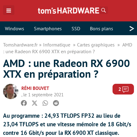
Rechercher
>
Windows
Smartphones
SSD
Bons plans
Tomshardware.fr
Informatique
Cartes graphiques
AMD
: une Radeon RX 6900 XTX en préparation ?
AMD : une Radeon RX 6900
XTX en préparation ?
RÉMI BOUVET
Com
2
, le 1 septembre 2021
Facebook
Twitter
Whatsapp
Reddit
Au programme : 24,93 TFLOPS FP32 au lieu de
23,04 TFLOPS et une vitesse mémoire de 18 Gbit/s
contre 16 Gbit/s pour la RX 6900 XT classique.