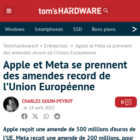
Rechercher
>
Windows
Smartphones
SSD
Bons plans
Tomshardware.fr
Entreprises
Apple et Meta se prennent
des amendes record de l’Union Européenne
Apple et Meta se prennent
des amendes record de
l’Union Européenne
CHARLES GOUIN-PEYROT
Com
0
, le 24 avril 2025
Facebook
Twitter
Whatsapp
Reddit
Apple reçoit une amende de 500 millions d’euros de
l’UE, Meta reçoit une amende de 200 millions, pour