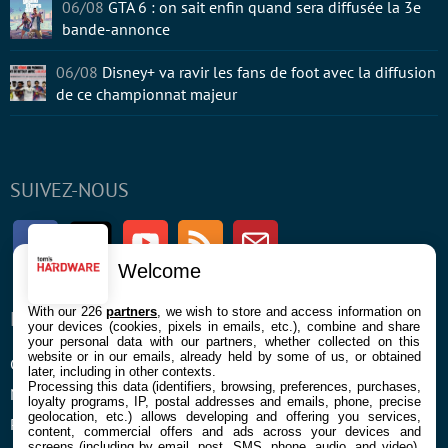
06/08
GTA 6 : on sait enfin quand sera diffusée la 3e
bande-annonce
06/08
Disney+ va ravir les fans de foot avec la diffusion
de ce championnat majeur
SUIVEZ-NOUS
Facebook
Twitter
Youtube
RSS
Newsletter
Welcome
With our 226
partners
, we wish to store and access information on
ENTREPRISE
À PROPOS
your devices (cookies, pixels in emails, etc.), combine and share
your personal data with our partners, whether collected on this
website or in our emails, already held by some of us, or obtained
Confidentialité et Cookies
Contact
later, including in other contexts.
Processing this data (identifiers, browsing, preferences, purchases,
Mentions légales et CGU
loyalty programs, IP, postal addresses and emails, phone, precise
geolocation, etc.) allows developing and offering you services,
Préférences Cookies
content, commercial offers and ads across your devices and
screens (including by email, post, SMS, phone, audio, and video),