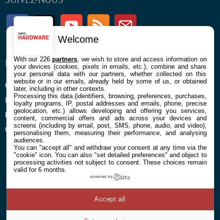
Facebook
Twitter
Youtube
RSS
Newsletter
Welcome
With our 226
partners
, we wish to store and access information on
ENTREPRISE
À PROPOS
your devices (cookies, pixels in emails, etc.), combine and share
your personal data with our partners, whether collected on this
website or in our emails, already held by some of us, or obtained
Confidentialité et Cookies
Contact
later, including in other contexts.
Processing this data (identifiers, browsing, preferences, purchases,
Mentions légales et CGU
loyalty programs, IP, postal addresses and emails, phone, precise
geolocation, etc.) allows developing and offering you services,
Préférences Cookies
content, commercial offers and ads across your devices and
screens (including by email, post, SMS, phone, audio, and video),
Qui sommes nous
personalising them, measuring their performance, and analysing
audiences.
You can "accept all" and withdraw your consent at any time via the
"cookie" icon
. You can also "set detailed preferences" and object to
processing activities not subject to consent. These choices remain
valid for 6 months.
powered by
© 2026 Galaxie Media Tous droits réservés
Accept all