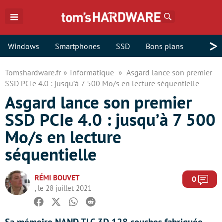
Rechercher
>
Windows
Smartphones
SSD
Bons plans
Tomshardware.fr
Informatique
Asgard lance son premier
SSD PCIe 4.0 : jusqu’à 7 500 Mo/s en lecture séquentielle
Asgard lance son premier
SSD PCIe 4.0 : jusqu’à 7 500
Mo/s en lecture
séquentielle
RÉMI BOUVET
Com
0
, le 28 juillet 2021
Facebook
Twitter
Whatsapp
Reddit