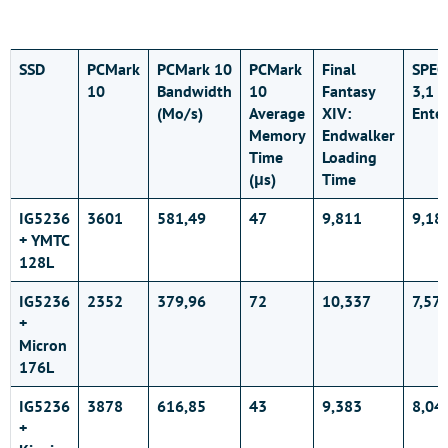
SSD
PCMark
PCMark 10
PCMark
Final
SPEC
10
Bandwidth
10
Fantasy
3,1 
(Mo/s)
Average
XIV:
Ente
Memory
Endwalker
Time
Loading
(μs)
Time
IG5236
3601
581,49
47
9,811
9,18
+ YMTC
128L
IG5236
2352
379,96
72
10,337
7,57
+
Micron
176L
IG5236
3878
616,85
43
9,383
8,04
+