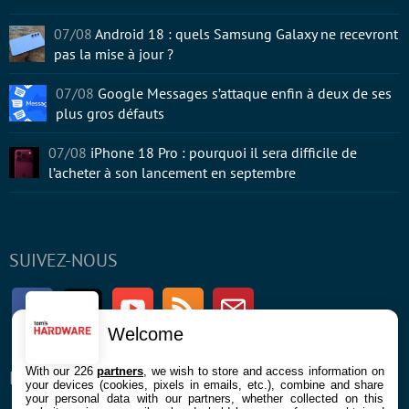
07/08
Android 18 : quels Samsung Galaxy ne recevront
pas la mise à jour ?
07/08
Google Messages s’attaque enfin à deux de ses
plus gros défauts
07/08
iPhone 18 Pro : pourquoi il sera difficile de
l’acheter à son lancement en septembre
SUIVEZ-NOUS
Facebook
Twitter
Youtube
RSS
Newsletter
Welcome
With our 226
partners
, we wish to store and access information on
ENTREPRISE
À PROPOS
your devices (cookies, pixels in emails, etc.), combine and share
your personal data with our partners, whether collected on this