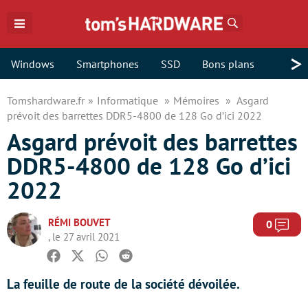
Rechercher
>
Windows
Smartphones
SSD
Bons plans
Tomshardware.fr
Informatique
Mémoires
Asgard
prévoit des barrettes DDR5-4800 de 128 Go d’ici 2022
Asgard prévoit des barrettes
DDR5-4800 de 128 Go d’ici
2022
RÉMI BOUVET
Com
0
, le 27 avril 2021
Facebook
Twitter
Whatsapp
Reddit
La feuille de route de la société dévoilée.