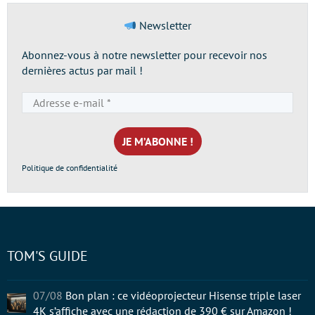
Newsletter
Abonnez-vous à notre newsletter pour recevoir nos
dernières actus par mail !
Adresse
e-
mail
*
Politique de confidentialité
TOM'S GUIDE
07/08
Bon plan : ce vidéoprojecteur Hisense triple laser
4K s’affiche avec une rédaction de 390 € sur Amazon !