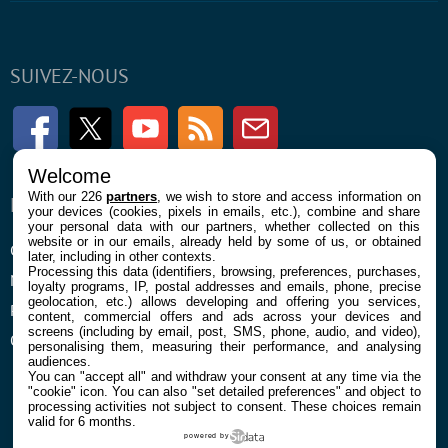
SUIVEZ-NOUS
Facebook
Twitter
Youtube
RSS
Newsletter
Welcome
With our 226
partners
, we wish to store and access information on
ENTREPRISE
À PROPOS
your devices (cookies, pixels in emails, etc.), combine and share
your personal data with our partners, whether collected on this
website or in our emails, already held by some of us, or obtained
Confidentialité et Cookies
Contact
later, including in other contexts.
Processing this data (identifiers, browsing, preferences, purchases,
Mentions légales et CGU
loyalty programs, IP, postal addresses and emails, phone, precise
geolocation, etc.) allows developing and offering you services,
Préférences Cookies
content, commercial offers and ads across your devices and
screens (including by email, post, SMS, phone, audio, and video),
Qui sommes nous
personalising them, measuring their performance, and analysing
audiences.
You can "accept all" and withdraw your consent at any time via the
"cookie" icon
. You can also "set detailed preferences" and object to
processing activities not subject to consent. These choices remain
valid for 6 months.
powered by