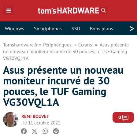
Rechercher
>
Windows
Smartphones
SSD
Bons plans
Tomshardware.fr
Périphériques
Ecrans
Asus présente
un nouveau moniteur incurvé de 30 pouces, le TUF Gaming
VG30VQL1A
Asus présente un nouveau
moniteur incurvé de 30
pouces, le TUF Gaming
VG30VQL1A
RÉMI BOUVET
Com
0
, le 11 octobre 2021
Facebook
Twitter
Whatsapp
Reddit