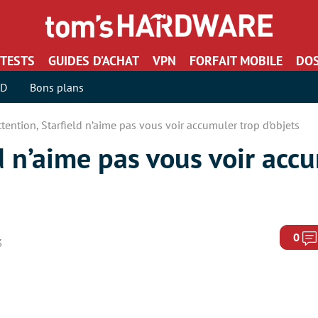
TESTS
GUIDES D’ACHAT
VPN
FORFAIT MOBILE
DOS
SD
Bons plans
ttention, Starfield n’aime pas vous voir accumuler trop d’objets
ld n’aime pas vous voir acc
0
3