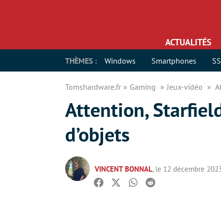
ACTUALITÉS
THÈMES :
Windows
Smartphones
S
Tomshardware.fr
Gaming
Jeux-vidéo
A
Attention, Starfie
d’objets
VINCENT BONNAL
, le 12 décembre 202
Facebook
Twitter
Whatsapp
Reddit