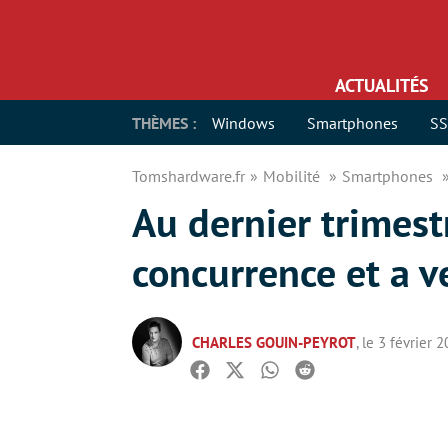
ACTUALITÉS
THÈMES :
Windows
Smartphones
S
Tomshardware.fr
Mobilité
Smartphones
Au dernier trimest
concurrence et a 
CHARLES GOUIN-PEYROT
, le 3 février 
Facebook
Twitter
Whatsapp
Reddit