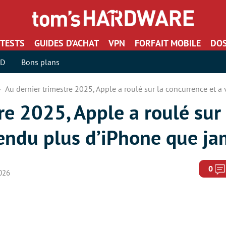
TESTS
GUIDES D’ACHAT
VPN
FORFAIT MOBILE
DOS
SD
Bons plans
Au dernier trimestre 2025, Apple a roulé sur la concurrence et 
re 2025, Apple a roulé sur 
vendu plus d’iPhone que ja
0
2026