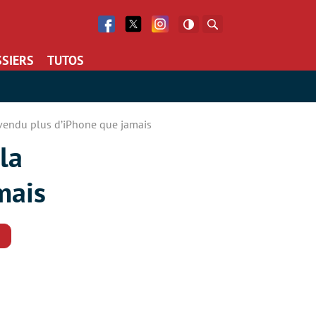
Facebook
Twitter
Facebook
Rechercher
SIERS
TUTOS
a vendu plus d’iPhone que jamais
la
mais
Commentaires