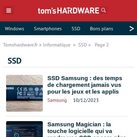
Rechercher
>
Windows
Smartphones
SSD
Bons plans
Tomshardware.fr
Informatique
SSD
Page 2
SSD
SSD Samsung : des temps
de chargement jamais vus
pour les jeux et les applis
Samsung
10/12/2023
Samsung Magician : la
touche logicielle qui va