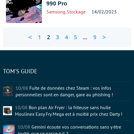
990 Pro
Samsung
,
Stockage
14/02/2023
<
>
1
2
3
4
5
…
9
TOM'S GUIDE
10/08
Fuite de données chez Steam : vos infos
personnelles sont en danger, gare au phishing !
10/08
Bon plan Air Fryer : la friteuse sans huile
Moulinex Easy Fry Mega est à moitié prix chez Darty !
10/08
Gemini écoute vos conversations sans y être
invité, que se passe-t-il ?