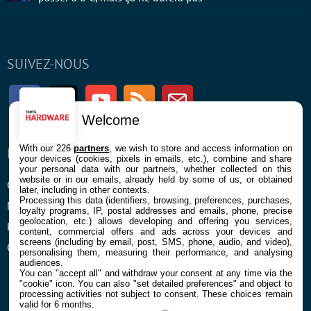
SUIVEZ-NOUS
Facebook
Twitter
Youtube
RSS
Newsletter
Welcome
With our 226
partners
, we wish to store and access information on
ENTREPRISE
À PROPOS
your devices (cookies, pixels in emails, etc.), combine and share
your personal data with our partners, whether collected on this
website or in our emails, already held by some of us, or obtained
Confidentialité et Cookies
Contact
later, including in other contexts.
Processing this data (identifiers, browsing, preferences, purchases,
Mentions légales et CGU
loyalty programs, IP, postal addresses and emails, phone, precise
geolocation, etc.) allows developing and offering you services,
Préférences Cookies
content, commercial offers and ads across your devices and
screens (including by email, post, SMS, phone, audio, and video),
Qui sommes nous
personalising them, measuring their performance, and analysing
audiences.
You can "accept all" and withdraw your consent at any time via the
"cookie" icon
. You can also "set detailed preferences" and object to
processing activities not subject to consent. These choices remain
valid for 6 months.