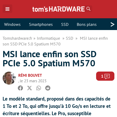
Rechercher
>
Windows
Smartphones
SSD
Bons plans
Tomshardware.fr
Informatique
SSD
MSI lance enfin
son SSD PCIe 5.0 Spatium M570
MSI lance enfin son SSD
PCIe 5.0 Spatium M570
RÉMI BOUVET
Com
1
, le 23 mars 2023
Facebook
Twitter
Whatsapp
Reddit
Le modèle standard, proposé dans des capacités de
1 To et 2 To, qui offre jusqu’à 10 Go/s en lecture et
écriture séquentielles. Le Pro, susceptible