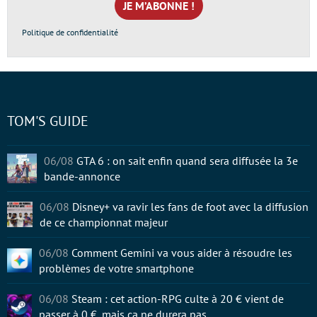
*
Politique de confidentialité
TOM'S GUIDE
06/08
GTA 6 : on sait enfin quand sera diffusée la 3e
bande-annonce
06/08
Disney+ va ravir les fans de foot avec la diffusion
de ce championnat majeur
06/08
Comment Gemini va vous aider à résoudre les
problèmes de votre smartphone
06/08
Steam : cet action-RPG culte à 20 € vient de
passer à 0 €, mais ça ne durera pas