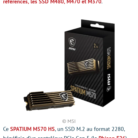
références, les SSD M480, M470 et M370
.
© MSI
Ce
SPATIUM M570 HS
, un SSD M.2 au format 2280,