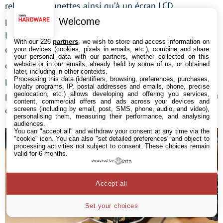
relayer aux lunettes ainsi qu’à un écran LCD,
permettant ainsi de ne pas être le seul à profiter de
Welcome
l’expérience. En parallèle, nous avons attaché une
With our 226
partners
, we wish to store and access information on
GoPro Hero2 qui ne demandait qu’à être utilisée :
your devices (cookies, pixels in emails, etc.), combine and share
your personal data with our partners, whether collected on this
celle-ci permet d’enregistrer nos sessions de vol en
website or in our emails, already held by some of us, or obtained
later, including in other contexts.
plus haute définition. Précisons que le TBS CORE
Processing this data (identifiers, browsing, preferences, purchases,
loyalty programs, IP, postal addresses and emails, phone, precise
permet, grâce à un circuit logique, d’inverser les rôles à
geolocation, etc.) allows developing and offering you services,
content, commercial offers and ads across your devices and
distance entre 69 FPV et GoPro.
screens (including by email, post, SMS, phone, audio, and video),
personalising them, measuring their performance, and analysing
audiences.
You can "accept all" and withdraw your consent at any time via the
"cookie" icon
. You can also "set detailed preferences" and object to
processing activities not subject to consent. These choices remain
valid for 6 months.
powered by
Accept all
Set your choices