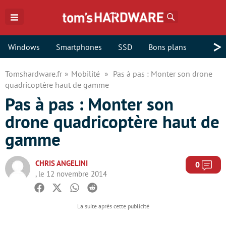
Rechercher
>
Windows
Smartphones
SSD
Bons plans
Tomshardware.fr
Mobilité
Pas à pas : Monter son drone
quadricoptère haut de gamme
Pas à pas : Monter son
drone quadricoptère haut de
gamme
CHRIS ANGELINI
Com
0
, le 12 novembre 2014
Facebook
Twitter
Whatsapp
Reddit