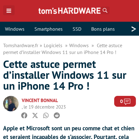
Rechercher
>
Windows
Smartphones
SSD
Bons plans
Tomshardware.fr
Logiciels
Windows
Cette astuce
permet d’installer Windows 11 sur un iPhone 14 Pro !
Cette astuce permet
d’installer Windows 11 sur
un iPhone 14 Pro !
VINCENT BONNAL
Com
0
, le 19 décembre 2023
Facebook
Twitter
Whatsapp
Reddit
Apple et Microsoft sont un peu comme chat et chien
et seraient incapables de s’associer. Pourtant, cela