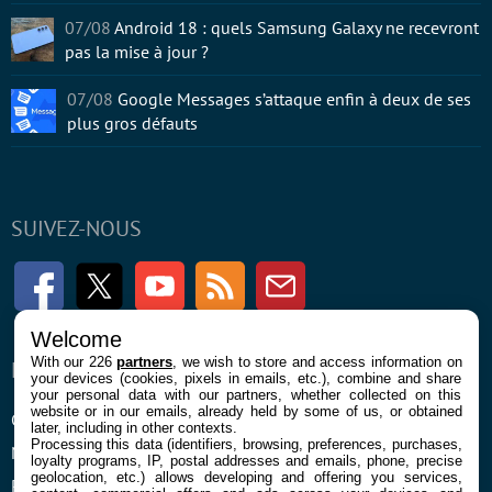
07/08
Android 18 : quels Samsung Galaxy ne recevront
pas la mise à jour ?
07/08
Google Messages s’attaque enfin à deux de ses
plus gros défauts
SUIVEZ-NOUS
Facebook
Twitter
Youtube
RSS
Newsletter
Welcome
With our 226
partners
, we wish to store and access information on
ENTREPRISE
À PROPOS
your devices (cookies, pixels in emails, etc.), combine and share
your personal data with our partners, whether collected on this
website or in our emails, already held by some of us, or obtained
Confidentialité et Cookies
Contact
later, including in other contexts.
Processing this data (identifiers, browsing, preferences, purchases,
Mentions légales et CGU
loyalty programs, IP, postal addresses and emails, phone, precise
geolocation, etc.) allows developing and offering you services,
Préférences Cookies