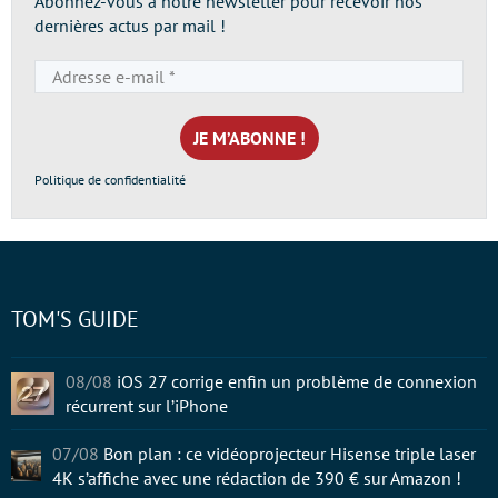
Abonnez-vous à notre newsletter pour recevoir nos
dernières actus par mail !
Adresse
e-
mail
*
Politique de confidentialité
TOM'S GUIDE
08/08
iOS 27 corrige enfin un problème de connexion
récurrent sur l’iPhone
07/08
Bon plan : ce vidéoprojecteur Hisense triple laser
4K s’affiche avec une rédaction de 390 € sur Amazon !