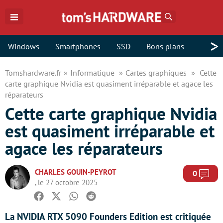
Rechercher
>
Windows
Smartphones
SSD
Bons plans
Tomshardware.fr
Informatique
Cartes graphiques
Cette
carte graphique Nvidia est quasiment irréparable et agace les
réparateurs
Cette carte graphique Nvidia
est quasiment irréparable et
agace les réparateurs
CHARLES GOUIN-PEYROT
Com
0
, le 27 octobre 2025
Facebook
Twitter
Whatsapp
Reddit
La NVIDIA RTX 5090 Founders Edition est critiquée