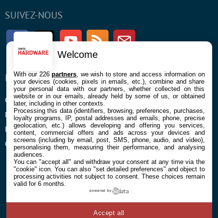
SUIVEZ-NOUS
Facebook
Twitter
Youtube
RSS
Newsletter
Welcome
With our 226
partners
, we wish to store and access information on
ENTREPRISE
À PROPOS
your devices (cookies, pixels in emails, etc.), combine and share
your personal data with our partners, whether collected on this
website or in our emails, already held by some of us, or obtained
Confidentialité et Cookies
Contact
later, including in other contexts.
Processing this data (identifiers, browsing, preferences, purchases,
Mentions légales et CGU
loyalty programs, IP, postal addresses and emails, phone, precise
geolocation, etc.) allows developing and offering you services,
Préférences Cookies
content, commercial offers and ads across your devices and
screens (including by email, post, SMS, phone, audio, and video),
Qui sommes nous
personalising them, measuring their performance, and analysing
audiences.
You can "accept all" and withdraw your consent at any time via the
"cookie" icon
. You can also "set detailed preferences" and object to
processing activities not subject to consent. These choices remain
valid for 6 months.
powered by
© 2026 Galaxie Media Tous droits réservés
Accept all