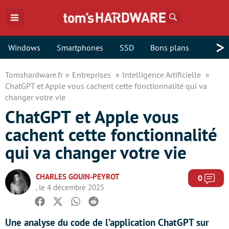
Rechercher
>
Windows
Smartphones
SSD
Bons plans
Tomshardware.fr
Entreprises
Intelligence Artificielle
ChatGPT et Apple vous cachent cette fonctionnalité qui va
changer votre vie
ChatGPT et Apple vous
cachent cette fonctionnalité
qui va changer votre vie
CHARLES GOUIN-PEYROT
Com
0
, le 4 décembre 2025
Facebook
Twitter
Whatsapp
Reddit
Une analyse du code de l’application ChatGPT sur