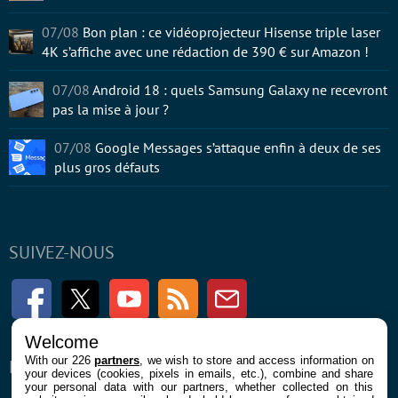
07/08
Bon plan : ce vidéoprojecteur Hisense triple laser
4K s’affiche avec une rédaction de 390 € sur Amazon !
07/08
Android 18 : quels Samsung Galaxy ne recevront
pas la mise à jour ?
07/08
Google Messages s’attaque enfin à deux de ses
plus gros défauts
SUIVEZ-NOUS
Facebook
Twitter
Youtube
RSS
Newsletter
Welcome
With our 226
partners
, we wish to store and access information on
ENTREPRISE
À PROPOS
your devices (cookies, pixels in emails, etc.), combine and share
your personal data with our partners, whether collected on this