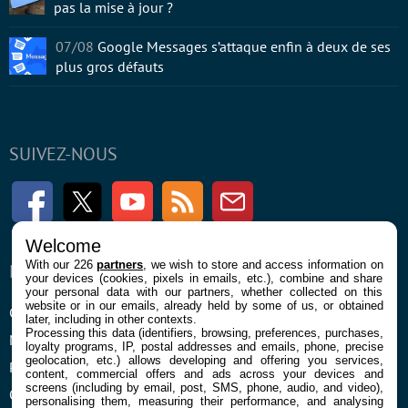
pas la mise à jour ?
07/08
Google Messages s’attaque enfin à deux de ses
plus gros défauts
SUIVEZ-NOUS
Facebook
Twitter
Youtube
RSS
Newsletter
Welcome
With our 226
partners
, we wish to store and access information on
ENTREPRISE
À PROPOS
your devices (cookies, pixels in emails, etc.), combine and share
your personal data with our partners, whether collected on this
website or in our emails, already held by some of us, or obtained
Confidentialité et Cookies
Contact
later, including in other contexts.
Processing this data (identifiers, browsing, preferences, purchases,
Mentions légales et CGU
loyalty programs, IP, postal addresses and emails, phone, precise
geolocation, etc.) allows developing and offering you services,
Préférences Cookies
content, commercial offers and ads across your devices and
screens (including by email, post, SMS, phone, audio, and video),
Qui sommes nous
personalising them, measuring their performance, and analysing