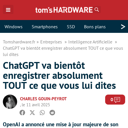
Rechercher
>
Windows
Smartphones
SSD
Bons plans
Tomshardware.fr
Entreprises
Intelligence Artificielle
ChatGPT va bientôt enregistrer absolument TOUT ce que vous
lui dites
ChatGPT va bientôt
enregistrer absolument
TOUT ce que vous lui dites
CHARLES GOUIN-PEYROT
Com
0
, le 11 avril 2025
Facebook
Twitter
Whatsapp
Reddit
OpenAI a annoncé une mise à jour majeure de son