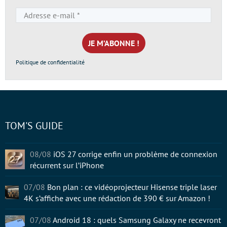
Adresse
e-
mail
*
Politique de confidentialité
TOM'S GUIDE
08/08
iOS 27 corrige enfin un problème de connexion
récurrent sur l’iPhone
07/08
Bon plan : ce vidéoprojecteur Hisense triple laser
4K s’affiche avec une rédaction de 390 € sur Amazon !
07/08
Android 18 : quels Samsung Galaxy ne recevront