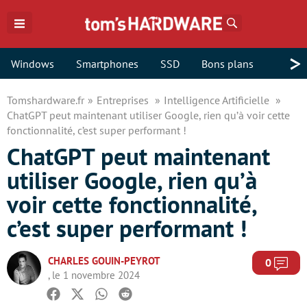
Rechercher
>
Windows
Smartphones
SSD
Bons plans
Tomshardware.fr
Entreprises
Intelligence Artificielle
ChatGPT peut maintenant utiliser Google, rien qu’à voir cette
fonctionnalité, c’est super performant !
ChatGPT peut maintenant
utiliser Google, rien qu’à
voir cette fonctionnalité,
c’est super performant !
CHARLES GOUIN-PEYROT
Com
0
, le 1 novembre 2024
Facebook
Twitter
Whatsapp
Reddit