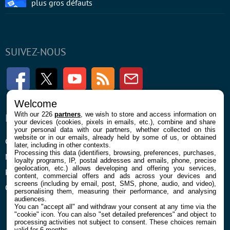
plus gros défauts
SUIVEZ-NOUS
Facebook
Twitter
Youtube
RSS
Newsletter
Welcome
With our 226
partners
, we wish to store and access information on
ENTREPRISE
À PROPOS
your devices (cookies, pixels in emails, etc.), combine and share
your personal data with our partners, whether collected on this
website or in our emails, already held by some of us, or obtained
Confidentialité et Cookies
Contact
later, including in other contexts.
Processing this data (identifiers, browsing, preferences, purchases,
Mentions légales et CGU
loyalty programs, IP, postal addresses and emails, phone, precise
geolocation, etc.) allows developing and offering you services,
Préférences Cookies
content, commercial offers and ads across your devices and
screens (including by email, post, SMS, phone, audio, and video),
Qui sommes nous
personalising them, measuring their performance, and analysing
audiences.
You can "accept all" and withdraw your consent at any time via the
"cookie" icon
. You can also "set detailed preferences" and object to
processing activities not subject to consent. These choices remain
valid for 6 months.