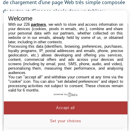
de chargement d’une page Web très simple composée
de textes et d’images placés dans un tableau.
Welcome
With our 226
partners
, we wish to store and access information on
your devices (cookies, pixels in emails, etc.), combine and share
your personal data with our partners, whether collected on this
website or in our emails, already held by some of us, or obtained
later, including in other contexts.
Processing this data (identifiers, browsing, preferences, purchases,
loyalty programs, IP, postal addresses and emails, phone, precise
geolocation, etc.) allows developing and offering you services,
content, commercial offers and ads across your devices and
screens (including by email, post, SMS, phone, audio, and video),
personalising them, measuring their performance, and analysing
audiences.
You can "accept all" and withdraw your consent at any time via the
"cookie" icon
. You can also "set detailed preferences" and object to
processing activities not subject to consent. These choices remain
valid for 6 months.
powered by
Accept all
Set your choices