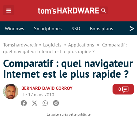
Rechercher
>
Windows
Smartphones
SSD
Bons plans
Tomshardware.fr
Logiciels
Applications
Comparatif :
quel navigateur Internet est le plus rapide ?
Comparatif : quel navigateur
Internet est le plus rapide ?
BERNARD DAVID CORROY
Com
0
, le 17 mars 2010
Facebook
Twitter
Whatsapp
Reddit