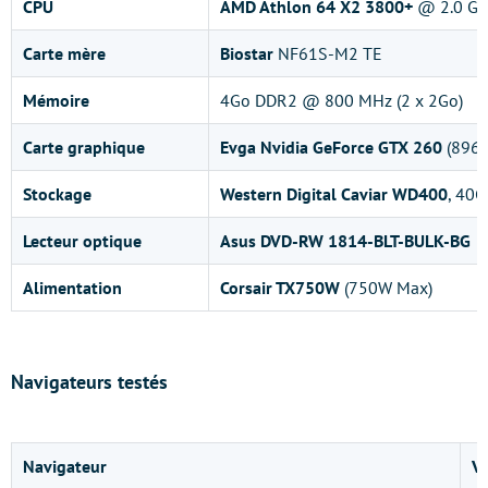
CPU
AMD Athlon 64 X2 3800+
@ 2.0 GHz
Carte mère
Biostar
NF61S-M2 TE
Mémoire
4Go DDR2 @ 800 MHz (2 x 2Go)
Carte graphique
Evga Nvidia GeForce GTX 260
(896 
Stockage
Western Digital Caviar WD400
, 40G
Lecteur optique
Asus DVD-RW 1814-BLT-BULK-BG
Alimentation
Corsair TX750W
(750W Max)
Navigateurs testés
Navigateur
Ve