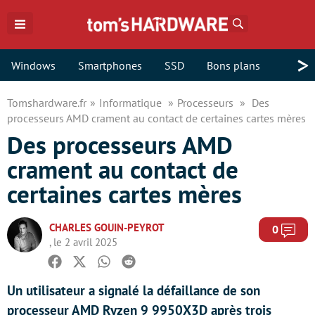
Rechercher
>
Windows
Smartphones
SSD
Bons plans
Tomshardware.fr
Informatique
Processeurs
Des
processeurs AMD crament au contact de certaines cartes mères
Des processeurs AMD
crament au contact de
certaines cartes mères
CHARLES GOUIN-PEYROT
Com
0
, le 2 avril 2025
Facebook
Twitter
Whatsapp
Reddit
Un utilisateur a signalé la défaillance de son
processeur AMD Ryzen 9 9950X3D après trois