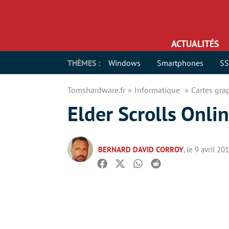
ACTUALITÉS
THÈMES :
Windows
Smartphones
S
Tomshardware.fr
Informatique
Cartes gr
Elder Scrolls Onli
BERNARD DAVID CORROY
, le 9 avril 20
Facebook
Twitter
Whatsapp
Reddit