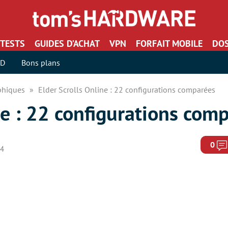
TESTS
GUIDES D’ACHAT
VPN
FORFAIT MOBILE
DOS
SD
Bons plans
aphiques
Elder Scrolls Online : 22 configurations comparées
ne : 22 configurations com
0
14