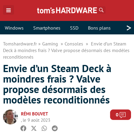
Rechercher
>
Windows
Smartphones
SSD
Bons plans
Tomshardware.fr
Gaming
Consoles
Envie d’un Steam
Deck à moindres frais ? Valve propose désormais des modèles
reconditionnés
Envie d’un Steam Deck à
moindres frais ? Valve
propose désormais des
modèles reconditionnés
RÉMI BOUVET
Com
0
, le 9 août 2023
Facebook
Twitter
Whatsapp
Reddit