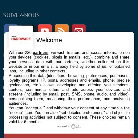
SUIVEZ-NOUS
Facebook
Twitter
Youtube
RSS
Newsletter
Welcome
With our 226
partners
, we wish to store and access information on
ENTREPRISE
À PROPOS
your devices (cookies, pixels in emails, etc.), combine and share
your personal data with our partners, whether collected on this
website or in our emails, already held by some of us, or obtained
Confidentialité et Cookies
Contact
later, including in other contexts.
Processing this data (identifiers, browsing, preferences, purchases,
Mentions légales et CGU
loyalty programs, IP, postal addresses and emails, phone, precise
geolocation, etc.) allows developing and offering you services,
Préférences Cookies
content, commercial offers and ads across your devices and
screens (including by email, post, SMS, phone, audio, and video),
Qui sommes nous
personalising them, measuring their performance, and analysing
audiences.
You can "accept all" and withdraw your consent at any time via the
"cookie" icon
. You can also "set detailed preferences" and object to
processing activities not subject to consent. These choices remain
valid for 6 months.
powered by
© 2026 Galaxie Media Tous droits réservés