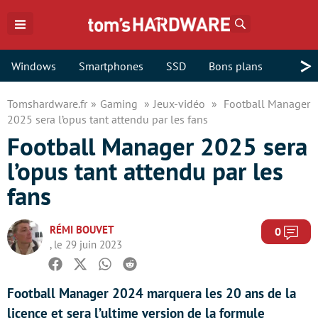
Rechercher
>
Windows
Smartphones
SSD
Bons plans
Tomshardware.fr
Gaming
Jeux-vidéo
Football Manager
2025 sera l’opus tant attendu par les fans
Football Manager 2025 sera
l’opus tant attendu par les
fans
RÉMI BOUVET
Com
0
, le 29 juin 2023
Facebook
Twitter
Whatsapp
Reddit
Football Manager 2024 marquera les 20 ans de la
licence et sera l’ultime version de la formule