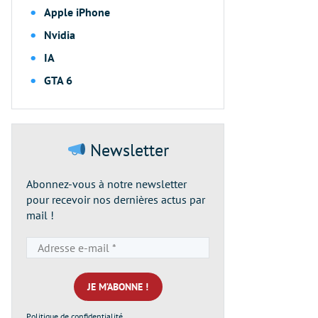
Apple iPhone
Nvidia
IA
GTA 6
Newsletter
Abonnez-vous à notre newsletter
pour recevoir nos dernières actus par
mail !
Adresse
e-
mail
*
Politique de confidentialité