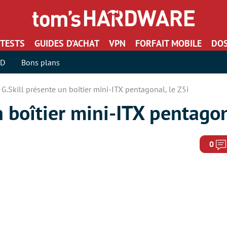
TESTS
GUIDES D’ACHAT
VPN
FORFAIT MOBILE
DOS
SD
Bons plans
G.Skill présente un boîtier mini-ITX pentagonal, le Z5i
n boîtier mini-ITX pentagon
0