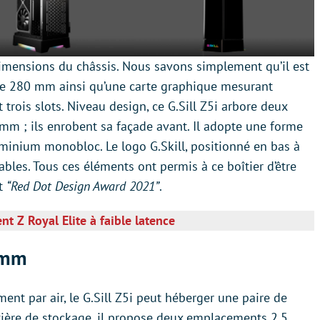
imensions du châssis. Nous savons simplement qu’il est
 de 280 mm ainsi qu’une carte graphique mesurant
rois slots. Niveau design, ce G.Sill Z5i arbore deux
mm ; ils enrobent sa façade avant. Il adopte une forme
uminium monobloc. Le logo G.Skill, positionné en bas à
bles. Tous ces éléments ont permis à ce boîtier d’être
t
“Red Dot Design Award 2021”
.
nt Z Royal Elite à faible latence
 mm
ment par air, le G.Sill Z5i peut héberger une paire de
atière de stockage, il propose deux emplacements 2,5