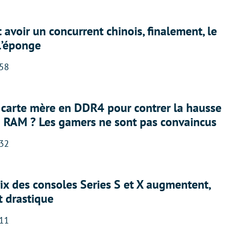
 avoir un concurrent chinois, finalement, le
 l’éponge
:58
 carte mère en DDR4 pour contrer la hausse
a RAM ? Les gamers ne sont pas convaincus
:32
rix des consoles Series S et X augmentent,
t drastique
:11