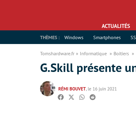
ACTUALITÉS
THÈMES :
Windows
Smartphones
S
Tomshardware.fr
Informatique
Boitiers
G.Skill présente u
RÉMI BOUVET
, le 16 juin 2021
Facebook
Twitter
Whatsapp
Reddit