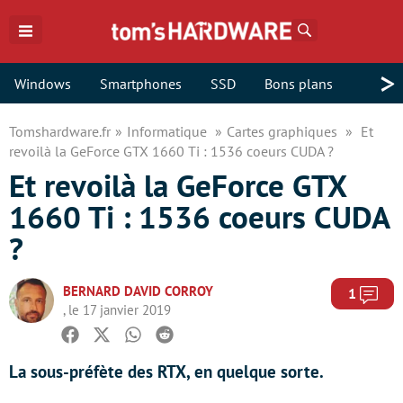
Rechercher
>
Windows
Smartphones
SSD
Bons plans
Tomshardware.fr
Informatique
Cartes graphiques
Et
revoilà la GeForce GTX 1660 Ti : 1536 coeurs CUDA ?
Et revoilà la GeForce GTX
1660 Ti : 1536 coeurs CUDA
?
BERNARD DAVID CORROY
Com
1
, le 17 janvier 2019
Facebook
Twitter
Whatsapp
Reddit
La sous-préfète des RTX, en quelque sorte.