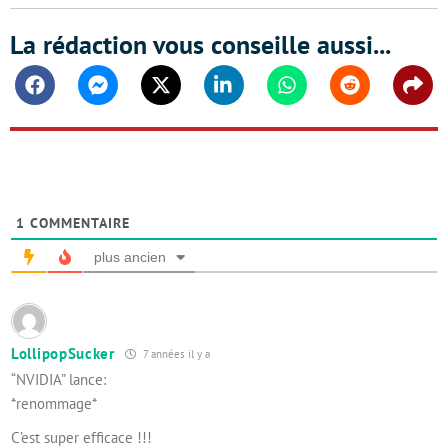
La rédaction vous conseille aussi...
Facebook
Messenger
Twitter
Linkedin
Whatsapp
Reddit
Shar
1
COMMENTAIRE
plus ancien
LollipopSucker
7 années il y a
“NVIDIA” lance:
*renommage*
C’est super efficace !!!