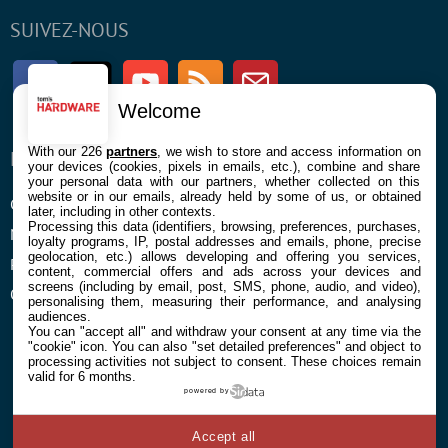
SUIVEZ-NOUS
Facebook
Twitter
Youtube
RSS
Newsletter
Welcome
With our 226
partners
, we wish to store and access information on
ENTREPRISE
À PROPOS
your devices (cookies, pixels in emails, etc.), combine and share
your personal data with our partners, whether collected on this
website or in our emails, already held by some of us, or obtained
Confidentialité et Cookies
Contact
later, including in other contexts.
Processing this data (identifiers, browsing, preferences, purchases,
Mentions légales et CGU
loyalty programs, IP, postal addresses and emails, phone, precise
geolocation, etc.) allows developing and offering you services,
Préférences Cookies
content, commercial offers and ads across your devices and
screens (including by email, post, SMS, phone, audio, and video),
Qui sommes nous
personalising them, measuring their performance, and analysing
audiences.
You can "accept all" and withdraw your consent at any time via the
"cookie" icon
. You can also "set detailed preferences" and object to
processing activities not subject to consent. These choices remain
valid for 6 months.
powered by
© 2026 Galaxie Media Tous droits réservés
Accept all