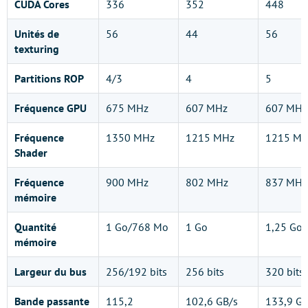
CUDA Cores
336
352
448
Unités de
56
44
56
texturing
Partitions ROP
4/3
4
5
Fréquence GPU
675 MHz
607 MHz
607 MHz
Fréquence
1350 MHz
1215 MHz
1215 M
Shader
Fréquence
900 MHz
802 MHz
837 MHz
mémoire
Quantité
1 Go/768 Mo
1 Go
1,25 Go
mémoire
Largeur du bus
256/192 bits
256 bits
320 bits
Bande passante
115,2
102,6 GB/s
133,9 GB