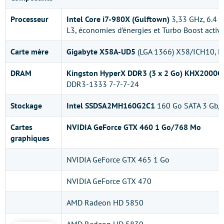
Processeur
Intel Core i7-980X (Gulftown)
3,33 GHz, 6.4 
L3, économies d’énergies et Turbo Boost activé
Carte mère
Gigabyte X58A-UD5
(LGA 1366) X58/ICH10, B
DRAM
Kingston HyperX DDR3 (3 x 2 Go) KHX200
DDR3-1333 7-7-7-24
Stockage
Intel SSDSA2MH160G2C1
160 Go SATA 3 Gb/
Cartes
NVIDIA GeForce GTX 460 1 Go/768 Mo
graphiques
NVIDIA GeForce GTX 465 1 Go
NVIDIA GeForce GTX 470
AMD Radeon HD 5850
AMD Radeon HD 5830