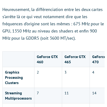
Heureusement, la différenciation entre les deux cartes
s’arrête là ce qui veut notamment dire que les
fréquences d’origine sont les mêmes : 675 MHz pour le
GPU, 1350 MHz au niveau des shaders et enfin 900
MHz pour la GDDR5 (soit 3600 MT/sec).
GeForce GTX
GeForce GTX
GeForce
460
465
470
Graphics
2
3
4
Processing
Clusters
Streaming
7
11
14
Multiprocessors