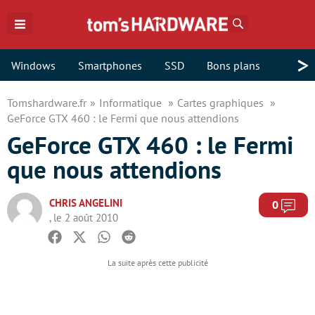
Rechercher
>
Windows
Smartphones
SSD
Bons plans
Tomshardware.fr
Informatique
Cartes graphiques
GeForce GTX 460 : le Fermi que nous attendions
GeForce GTX 460 : le Fermi
que nous attendions
CHRIS ANGELINI
Com
0
, le 2 août 2010
Facebook
Twitter
Whatsapp
Reddit