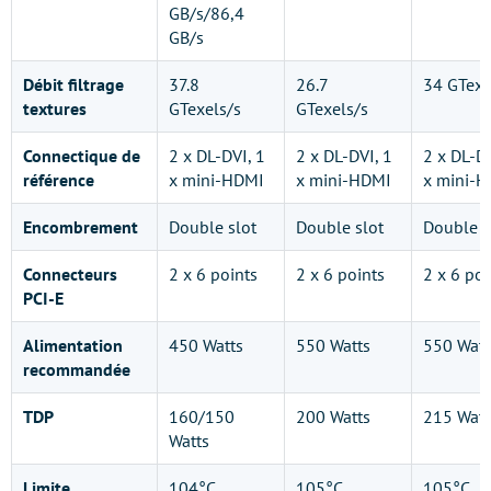
GB/s/86,4
GB/s
Débit filtrage
37.8
26.7
34 GTexe
textures
GTexels/s
GTexels/s
Connectique de
2 x DL-DVI, 1
2 x DL-DVI, 1
2 x DL-DV
référence
x mini-HDMI
x mini-HDMI
x mini-
Encombrement
Double slot
Double slot
Double s
Connecteurs
2 x 6 points
2 x 6 points
2 x 6 poi
PCI-E
Alimentation
450 Watts
550 Watts
550 Watt
recommandée
TDP
160/150
200 Watts
215 Watt
Watts
Limite
104°C
105°C
105°C