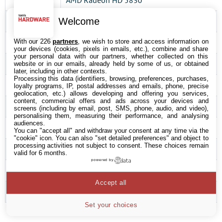
Welcome
AMD Radeon HD 5770
With our 226
partners
, we wish to store and access information on
Alimentation
Cooler Master UCP 1100 Watts
your devices (cookies, pixels in emails, etc.), combine and share
your personal data with our partners, whether collected on this
Dissipateur
Intel DBX-B
website or in our emails, already held by some of us, or obtained
later, including in other contexts.
Processing this data (identifiers, browsing, preferences, purchases,
Logiciels et pilotes
loyalty programs, IP, postal addresses and emails, phone, precise
geolocation, etc.) allows developing and offering you services,
content, commercial offers and ads across your devices and
Os
Microsoft Windows 7 Ultimate x64
screens (including by email, post, SMS, phone, audio, and video),
personalising them, measuring their performance, and analysing
audiences.
DirectX
DirectX 11
You can "accept all" and withdraw your consent at any time via the
"cookie" icon
. You can also "set detailed preferences" and object to
processing activities not subject to consent. These choices remain
Chipset
Intel INF Chipset Update Utility 9.1.1.1019
valid for 6 months.
powered by
Graphiques
ForceWare 258.80
Accept all
Catalyst 10.6
Set your choices