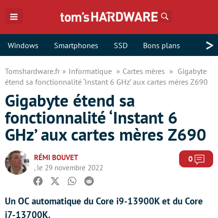
Rechercher
>
Windows
Smartphones
SSD
Bons plans
Tomshardware.fr
Informatique
Cartes mères
Gigabyte
étend sa fonctionnalité ‘Instant 6 GHz’ aux cartes mères Z690
Gigabyte étend sa
fonctionnalité ‘Instant 6
GHz’ aux cartes mères Z690
RÉMI BOUVET
Com
0
, le 29 novembre 2022
Facebook
Twitter
Whatsapp
Reddit
Un OC automatique du Core i9-13900K et du Core
i7-13700K.