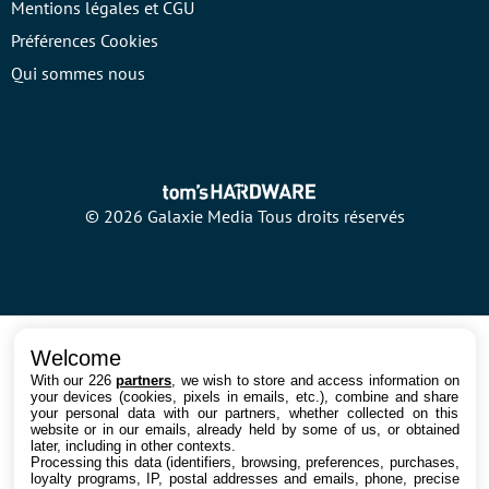
Mentions légales et CGU
Préférences Cookies
Qui sommes nous
© 2026 Galaxie Media Tous droits réservés
Welcome
With our 226
partners
, we wish to store and access information on
your devices (cookies, pixels in emails, etc.), combine and share
your personal data with our partners, whether collected on this
website or in our emails, already held by some of us, or obtained
later, including in other contexts.
Processing this data (identifiers, browsing, preferences, purchases,
loyalty programs, IP, postal addresses and emails, phone, precise